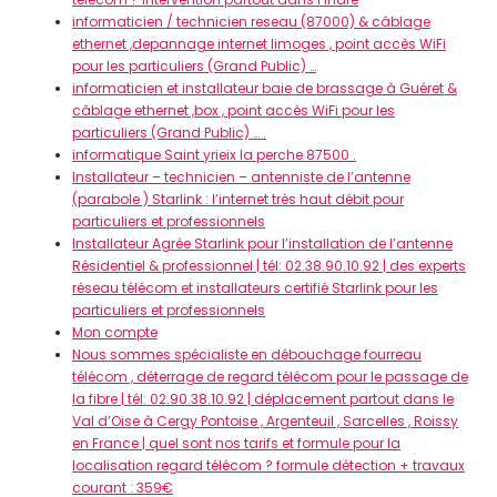
informaticien / technicien reseau (87000) & câblage
ethernet ,depannage internet limoges , point accès WiFi
pour les particuliers (Grand Public) …
informaticien et installateur baie de brassage à Guéret &
câblage ethernet ,box , point accès WiFi pour les
particuliers (Grand Public) … .
informatique Saint yrieix la perche 87500 .
Installateur – technicien – antenniste de l’antenne
(parabole ) Starlink : l’internet très haut débit pour
particuliers et professionnels
Installateur Agrée Starlink pour l’installation de l’antenne
Résidentiel & professionnel | tél: 02.38.90.10.92 | des experts
réseau télécom et installateurs certifié Starlink pour les
particuliers et professionnels
Mon compte
Nous sommes spécialiste en débouchage fourreau
télécom , déterrage de regard télécom pour le passage de
la fibre | tél: 02.90.38.10.92 | déplacement partout dans le
Val d’Oise à Cergy Pontoise , Argenteuil , Sarcelles , Roissy
en France | quel sont nos tarifs et formule pour la
localisation regard télécom ? formule détection + travaux
courant : 359€