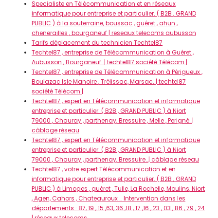
Specialiste en Télécommunication et en réseaux
informatique pour entreprise et particulier. ( B2B , GRAND
PUBLIC ) à la souterraine, boussac , guéret , ahun ,
chenerailles , bourganeuf | reseaux telecoms aubusson
Tarifs déplacement du technicien Techtel87
Techtel87 , entreprise de Télécommunication à Guéret ,
Aubusson , Bourganeuf…| techtel87 société Télécom |
Techtel87 , entreprise de Télécommunication à Périgueux ,
Boulazac Isle Manoire , Trélissac, Marsac..| techtel87
société Télécom |
Techtel87 , expert en Télécommunication et informatique
entreprise et particulier. ( B2B , GRAND PUBLIC ) à Niort
79000 , Chauray , parthenay, Bressuire , Melle , Perigné…|
câblage réseau
Techtel87 , expert en Télécommunication et informatique
entreprise et particulier. ( B2B , GRAND PUBLIC ) à Niort
79000 , Chauray , parthenay, Bressuire…| câblage réseau
Techtel87 , votre expert Télécommunication et en
informatique pour entreprise et particulier. ( B2B , GRAND
PUBLIC ) à Limoges , guéret , Tulle, La Rochelle, Moulins, Niort
, Agen, Cahors , Chateauroux … Intervention dans les
départements : 87, 19 , 15 ,63, 36 ,18 , 17 ,16 , 23 , 03 , 86 , 79 , 24
| réseaux telecoms