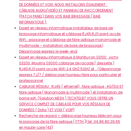
DE DONNÉES ET VOIX. NOUS INSTALLONS ÉGALEMENT :
CÂBLAGE AUDIO/VIDÉO ET PANNEAU DE RACCORDEMENT
(PATCH PANEL) DANS VOS BAIE BRASSAGE ( BAIE
INFORMATIQUE ).
Expert en réseau informatique installateur de baie de
brassage informatique et câblage RJ45,RJ11 point accès
WiFi… passage et câblage de fibre optique monomode et
multimode – installation de baie de brassage |
Dépannage express le week-end
Expert en réseau informatique à Montluçon 03100 , vichy
03200, Moulins 03000 câblage de rocade ( desserte )
RJ45,RJ11 point accès WiFi 2,4 GHZ 5GHZ et … | Dépannage
express 7J/7 / deblocage fourreau fibre pour particulier et
professionnel
CABLAGE RÉSEAU : RJ45 ( ethernet) , fibre optique , 4G/5G ET
fibre optique ( Monomode & multimode ) et installation de
borne wifi. (Solution MESH ) TECHTEL87 VOUS OFFRE UN
SERVICE COMPLET DE CÂBLAGE POUR VOS RÉSEAUX DE
DONNÉES ( Data ) ET VOIX ( VOIP)
Recherche de regard + déblocage fourreau télécom pour
le passage de la fibre optique ( FTTH )| tel: 04.86.80.29.65
en Haute-Loire (43)