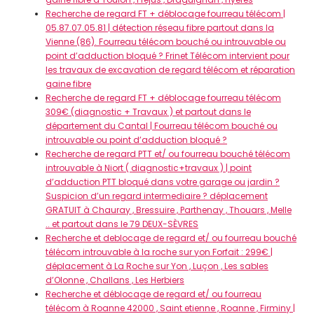
Recherche de regard FT + déblocage fourreau télécom |
05.87.07.05.81 | détection réseau fibre partout dans la
Vienne (86). Fourreau télécom bouché ou introuvable ou
point d’adduction bloqué ? Frinet Télécom intervient pour
les travaux de excavation de regard télécom et réparation
gaine fibre
Recherche de regard FT + déblocage fourreau télécom
309€ (diagnostic + Travaux ) et partout dans le
département du Cantal | Fourreau télécom bouché ou
introuvable ou point d’adduction bloqué ?
Recherche de regard PTT et/ ou fourreau bouché télécom
introuvable à Niort ( diagnostic+travaux ) | point
d’adduction PTT bloqué dans votre garage ou jardin ?
Suspicion d’un regard intermediaire ? déplacement
GRATUIT à Chauray , Bressuire , Parthenay , Thouars , Melle
.. et partout dans le 79 DEUX-SÈVRES
Recherche et deblocage de regard et/ ou fourreau bouché
télécom introuvable à la roche sur yon Forfait : 299€ |
déplacement à La Roche sur Yon , Luçon , Les sables
d’Olonne , Challans , Les Herbiers
Recherche et déblocage de regard et/ ou fourreau
télécom à Roanne 42000 , Saint etienne , Roanne , Firminy |