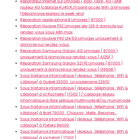
Réparateur internet sur Limoges ( Adsl , Fibre , 4G ) prêt
routeur 4G |câblage RJ45,RJ11 point accès WiFi…à limoges
| Dépannage express le week-end
Réparation apple iphone 8 Limoges ( 87000 )
Réparation Huawei P30 Limoges ele-l29 à domicile sur
rendez-vous sous 48h max
Réparation Huawei P40 Lite 5G Limoges uniquement à
domicile sur rendez-vous.
Réparation Samsung Galaxy A12 Limoges ( 87000 )
uniquement à domicile sur rendez-vous ( A125F )
Réparation Samsung Galaxy S21 FE Limoges ( 87000 )
uniquement à domicile sur rendez-vous ( G990B )
Sous traitance informatique ( réseaux , téléphonie , WiFi &
câblage) à Guéret 23000 , La souterraine 23300
Sous traitance informatique ( réseaux , téléphonie , WiFi &
câblage) à la Rochelle ( 17000 ) / cablage réseau
informatique & fibre optique multimode et/ou monomode
Sous traitance informatique ( réseaux , téléphonie , WiFi &
câblage) à Niort 79000 , Chauray , Melle , Bessines…
Sous traitance informatique ( réseaux , téléphonie , WiFi &
câblage) à Poitiers 86000
Sous traitance informatique ( réseaux , téléphonie , WiFi &
câblage) à rochefort ( 17300 )