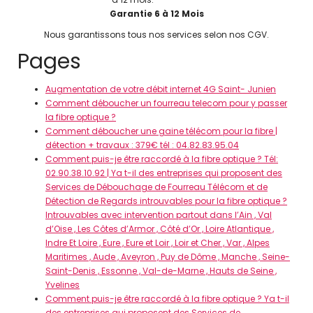
Garantie 6 à 12 Mois
Nous garantissons tous nos services selon nos CGV.
Pages
Augmentation de votre débit internet 4G Saint- Junien
Comment déboucher un fourreau telecom pour y passer
la fibre optique ?
Comment déboucher une gaine télécom pour la fibre |
détection + travaux : 379€ tél : 04.82.83.95.04
Comment puis-je être raccordé à la fibre optique ? Tél:
02.90.38.10.92 | Ya t-il des entreprises qui proposent des
Services de Débouchage de Fourreau Télécom et de
Détection de Regards introuvables pour la fibre optique ?
Introuvables avec intervention partout dans l’Ain , Val
d’Oise , Les Côtes d’Armor , Côté d’Or , Loire Atlantique ,
Indre Et Loire , Eure , Eure et Loir , Loir et Cher , Var , Alpes
Maritimes , Aude , Aveyron , Puy de Dôme , Manche , Seine-
Saint-Denis , Essonne , Val-de-Marne , Hauts de Seine ,
Yvelines
Comment puis-je être raccordé à la fibre optique ? Ya t-il
des entreprises qui proposent des Services de