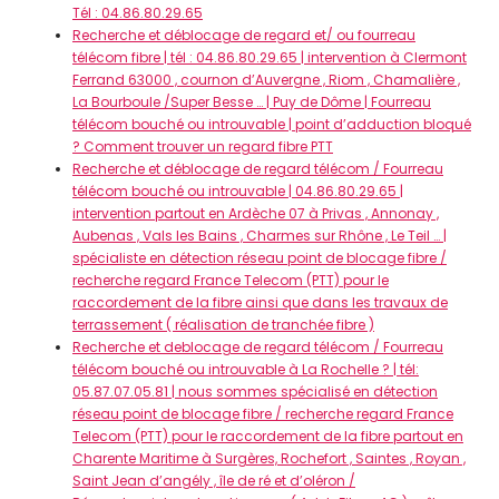
Tél : 04.86.80.29.65
Recherche et déblocage de regard et/ ou fourreau
télécom fibre | tél : 04.86.80.29.65 | intervention à Clermont
Ferrand 63000 , cournon d’Auvergne , Riom , Chamalière ,
La Bourboule /Super Besse … | Puy de Dôme | Fourreau
télécom bouché ou introuvable | point d’adduction bloqué
? Comment trouver un regard fibre PTT
Recherche et déblocage de regard télécom / Fourreau
télécom bouché ou introuvable | 04.86.80.29.65 |
intervention partout en Ardèche 07 à Privas , Annonay ,
Aubenas , Vals les Bains , Charmes sur Rhône , Le Teil … |
spécialiste en détection réseau point de blocage fibre /
recherche regard France Telecom (PTT) pour le
raccordement de la fibre ainsi que dans les travaux de
terrassement ( réalisation de tranchée fibre )
Recherche et deblocage de regard télécom / Fourreau
télécom bouché ou introuvable à La Rochelle ? | tél:
05.87.07.05.81 | nous sommes spécialisé en détection
réseau point de blocage fibre / recherche regard France
Telecom (PTT) pour le raccordement de la fibre partout en
Charente Maritime à Surgères, Rochefort , Saintes , Royan ,
Saint Jean d’angély , île de ré et d’oléron /