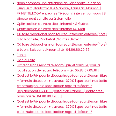
Nous sommes une entreprise de Télécommunication
Périgueux , Boulazac Isle Manoire , Trélissac, Marsac..|
FRINET TELECOM entreprise Télécom | intervention sous 72h
directement sur site ou à domicile
Optimisation de votre débit internet 4G Guéret
Optimisation de votre débit internet 4G Niort
Où faire déboucher mon fourreau télécom enterrée (fibre)
à La Rochelle , Rochefort , Saintes , Royan …
Où faire déboucher mon fourreau télécom enterrée (fibre)
à Laon , Soissons , Hirson … | tél: 04.86.80.29.65
Panier
Plan du site
Prix recherche regard télécom | prix et formule pour la
localisation de regard télécom – tél: 05.87.07.05.81 |
Quel est le Prix pour le débouchage fourreau télécom fibre
– formule détection + travaux : 379€ | quel sont nos tarifs
et formule pour la localisation regard télécom ?
Déplacement GRATUIT partout en France – | contactez-
nous par tél: 04.86.80.29.65 |
Quel est le Prix pour le débouchage fourreau télécom fibre
– formule détection + travaux : 379€ | quel sont nos tarifs
et formule pour la localisation regard télécom ?