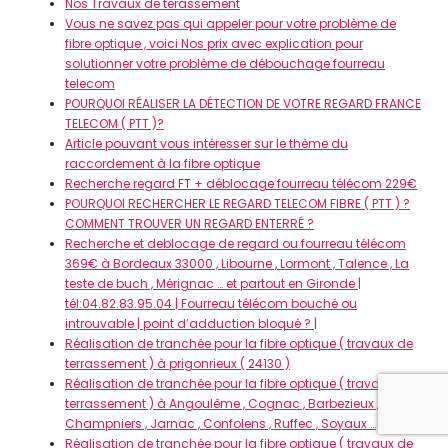
Nos Travaux de terassement
Vous ne savez pas qui appeler pour votre problème de
fibre optique , voici Nos prix avec explication pour
solutionner votre problème de débouchage fourreau
telecom
POURQUOI RÉALISER LA DÉTECTION DE VOTRE REGARD FRANCE
TELECOM ( PTT )?
Article pouvant vous intéresser sur le thème du
raccordement à la fibre optique
Recherche regard FT + déblocage fourreau télécom 229€
POURQUOI RECHERCHER LE REGARD TELECOM FIBRE ( PTT ) ?
COMMENT TROUVER UN REGARD ENTERRÉ ?
Recherche et deblocage de regard ou fourreau télécom
369€ à Bordeaux 33000 , Libourne , Lormont , Talence , La
teste de buch , Mérignac … et partout en Gironde |
tél:04.82.83.95.04 | Fourreau télécom bouché ou
introuvable | point d’adduction bloqué ? |
Réalisation de tranchée pour la fibre optique ( travaux de
terrassement ) à prigonrieux ( 24130 )
Réalisation de tranchée pour la fibre optique ( travaux de
terrassement ) à Angoulême , Cognac , Barbezieux ,
Champniers , Jarnac , Confolens , Ruffec , Soyaux …
Réalisation de tranchée pour la fibre optique ( travaux de