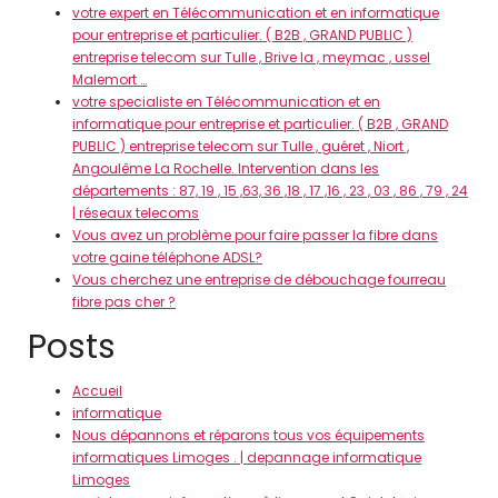
votre expert en Télécommunication et en informatique
pour entreprise et particulier. ( B2B , GRAND PUBLIC )
entreprise telecom sur Tulle , Brive la , meymac , ussel
Malemort …
votre specialiste en Télécommunication et en
informatique pour entreprise et particulier. ( B2B , GRAND
PUBLIC ) entreprise telecom sur Tulle , guéret , Niort ,
Angoulême La Rochelle. Intervention dans les
départements : 87, 19 , 15 ,63, 36 ,18 , 17 ,16 , 23 , 03 , 86 , 79 , 24
| réseaux telecoms
Vous avez un problème pour faire passer la fibre dans
votre gaine téléphone ADSL?
Vous cherchez une entreprise de débouchage fourreau
fibre pas cher ?
Posts
Accueil
informatique
Nous dépannons et réparons tous vos équipements
informatiques Limoges . | depannage informatique
Limoges