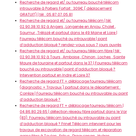
Recherche de regard et/ ou fourreau bouché télécom
introuvable à Poitiers Forfait : 309€ ( déplacement
GRATUIT) | tél : 05.87.07.05.81
Recherche de regard et/ ou fourreau télécom | tél:
02.90.38.10.92 à Angers , Longenée en Anjou, Cholet ,
Saumur , Trélazé et partout dans le 49 Maine et Loire |
Fourreau télécom bouché ou introuvable | point
d’adduction bloqué ? rendez-vous sous 7 jours ouvrés
Recherche de regard et/ ou fourreau télécom fibre | tél :
02.90.38.10.92 à Tours , Amboise , Chinon , Loches , Sainte
Maure de touraine et partout dans le 37 | Fourreau télécom
bouché ou introuvable | point d’adduction bloqué ?
Intervention partout en Indre et Loire 37
Recherche de regard FT + déblocage fourreau télécom
(diagnostic + Travaux ) partout dans le département :
Corrèze | Fourreau télécom bouché ou introuvable ou point
d’adduction bloqué ?
Recherche de regard FT + déblocage fourreau télécom |
04.86.80.29.65 | détection réseau fibre partout dans le Var
(83). Fourreau télécom bouché ou introuvable ou point
d’adduction bloqué ? Frinet Télécom intervient pour les
travaux de excavation de regard télécom et réparation
gaine fibre à Toulon , Fréjus , Draguignan , Hyères