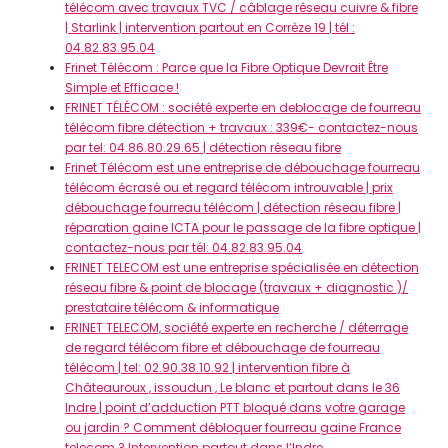
télécom avec travaux TVC / câblage réseau cuivre & fibre
| Starlink | intervention partout en Corrèze 19 | tél :
04.82.83.95.04
Frinet Télécom : Parce que la Fibre Optique Devrait Être
Simple et Efficace !
FRINET TÉLÉCOM : société experte en deblocage de fourreau
télécom fibre détection + travaux : 339€- contactez-nous
par tel: 04.86.80.29.65 | détection réseau fibre
Frinet Télécom est une entreprise de débouchage fourreau
télécom écrasé ou et regard télécom introuvable | prix
débouchage fourreau télécom | détection réseau fibre |
réparation gaine ICTA pour le passage de la fibre optique |
contactez-nous par tél: 04.82.83.95.04
FRINET TELECOM est une entreprise spécialisée en détection
réseau fibre & point de blocage (travaux + diagnostic )/
prestataire télécom & informatique
FRINET TELECOM, société experte en recherche / déterrage
de regard télécom fibre et débouchage de fourreau
télécom | tel: 02.90.38.10.92 | intervention fibre à
Châteauroux , issoudun , Le blanc et partout dans le 36
Indre | point d’adduction PTT bloqué dans votre garage
ou jardin ? Comment débloquer fourreau gaine France
telecom ? Intervention partout dans l’Indre