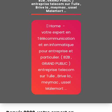
B2B , GRAND PUBLIC )
entreprise telecom sur Tulle ,
Brive la , meymac , ussel
Malemort …
Home
-
votre expert en
Télécommunication
et en informatique
pour entreprise et
particulier. ( B2B ,
GRAND PUBLIC )
entreprise telecom
sur Tulle , Brive la ,
meymac , ussel
Malemort …
entreprise telecom sur Malemort