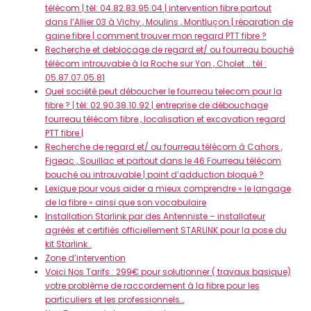
télécom | tél: 04.82.83.95.04 | intervention fibre partout
dans l’Allier 03 à Vichy , Moulins , Montluçon | réparation de
gaine fibre | comment trouver mon regard PTT fibre ?
Recherche et deblocage de regard et/ ou fourreau bouché
télécom introuvable à la Roche sur Yon , Cholet .. tél :
05.87.07.05.81
Quel société peut déboucher le fourreau telecom pour la
fibre ? | tél: 02.90.38.10.92 | entreprise de débouchage
fourreau télécom fibre , localisation et excavation regard
PTT fibre |
Recherche de regard et/ ou fourreau télécom à Cahors ,
Figeac , Souillac et partout dans le 46 Fourreau télécom
bouché ou introuvable | point d’adduction bloqué ?
Lexique pour vous aider a mieux comprendre « le langage
de la fibre » ainsi que son vocabulaire
Installation Starlink par des Antenniste – installateur
agréés et certifiés officiellement STARLINK pour la pose du
kit Starlink .
Zone d’intervention
Voici Nos Tarifs : 299€ pour solutionner ( travaux basique)
votre problème de raccordement à la fibre pour les
particuliers et les professionnels…