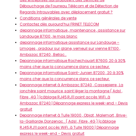
Débouchage de Fourreau Télécom et de Détection de
Regards Introuvables avec déplacement gratuit ?
Conditions générales de vente
Contactez dès aujourd’hui FRINET TELECOM
depannage informatique , maintenance , assistance sur
Landouge 87100 , le mas blanc
depannage informatique assistance sur Landouge –
Limoges , oradour sur glane, verneuil sur vienne 87100 ,
Ambazac 87240 , Bellac…
Depannage informatique Rochechouart 87600, 20 à 30%
moins cher que la concurrence dans ce secteur.
Depannage informatique Saint-Junien 87200 , 20 à 30%
moins cher que la concurrence dans ce secteur.
Depannage internet à Ambazac 87240 , Cassepierre , La
jonchère saint maurice ,saint léger la montagne ( Adsl ,
Fibre , 4G ) |câblage RJ45,RJ11 point accès WiFi…à
Ambazac 87240 | Dépannage express le week-end – Devis
gratuit
Depannage internet à Tulle 19000 , Objat , Malemort , Brive-
la-Gaillarde, Donzenac.. ( Adsl , Fibre , 4G ) |câblage
RJ45,RJ11 point accès WiFi…à Tulle 19000 | Dépannage
express le week-end – Devis gratuit