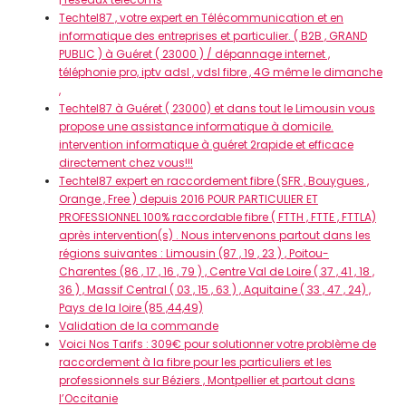
Techtel87 , votre expert en Télécommunication et en
informatique des entreprises et particulier. ( B2B , GRAND
PUBLIC ) à Guéret ( 23000 ) / dépannage internet ,
téléphonie pro, iptv adsl , vdsl fibre , 4G même le dimanche
,
Techtel87 à Guéret ( 23000) et dans tout le Limousin vous
propose une assistance informatique à domicile.
intervention informatique à guéret 2rapide et efficace
directement chez vous!!!
Techtel87 expert en raccordement fibre (SFR , Bouygues ,
Orange , Free ) depuis 2016 POUR PARTICULIER ET
PROFESSIONNEL 100% raccordable fibre ( FTTH , FTTE , FTTLA)
après intervention(s) . Nous intervenons partout dans les
régions suivantes : Limousin (87 , 19 , 23 ) , Poitou-
Charentes (86 , 17 , 16 , 79 ) , Centre Val de Loire ( 37 , 41 , 18 ,
36 ) , Massif Central ( 03 , 15 , 63 ) , Aquitaine ( 33 , 47 , 24) ,
Pays de la loire (85 ,44,49)
Validation de la commande
Voici Nos Tarifs : 309€ pour solutionner votre problème de
raccordement à la fibre pour les particuliers et les
professionnels sur Béziers , Montpellier et partout dans
l’Occitanie