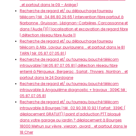
..et partout dans le 09 – Ariège |
Recherche de regard et/ ou débouchage fourreau
télécom | tél : 04.86.80.29.65 | intervention fibre partout à
Narbonne , Gruissan , Lézignan-Corbières, Carcassonne et
dans l’Aude (11) | localisation et excavation de regard fibre
| détection réseau fibre Aude 11
Recherche de regard et/ ou débouchage fourreau
télécom à Albi , Lavaur, puylaurens … et partout dans le 81
TARN | tél: 05.87.07.05.81 |
Recherche de regard et/ ou fourreau bouché télécom
introuvable | tél:05.87.07.05.81 | détection réseau fibre
enterré à Périgueux , Bergerac , Sarlat , Thiviers , Nontron .. et
partout dans le 24 Dordogne
Recherche de regard et/ ou fourreau bouché télécom
introuvable à Angoulême diagnostic + travaux : 309€ tél :
05.87.07.05.81
Recherche de regard et/ ou fourreau bouché télécom
introuvable à Bourges | tél : 02.90.38.10.92 | Forfait : 339€ (
déplacement GRATUIT) | point d’adduction PTT bloqué
dans votre garage ou jardin ? déplacement à Bourges
18000 Mehun sur yèvre , vierzon , avord .. et partout dans le
18 Cher