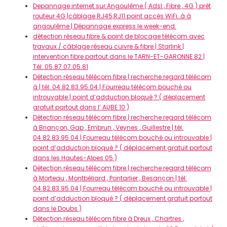
Depannage internet sur Angoulême ( Adsl , Fibre , 4G ) prêt
routeur 4G |câblage RJ45,RJ11 point accès WiFi…à à
angoulême | Dépannage express le week-end.
détection réseau fibre & point de blocage télécom avec
travaux / câblage réseau cuivre & fibre | Starlink |
intervention fibre partout dans le TARN-ET-GARONNE 82 |
Tél: 05.87.07.05.81
Détection réseau télécom fibre | recherche regard télécom
à | tél: 04.82.83.95.04 | Fourreau télécom bouché ou
introuvable | point d’adduction bloqué ? ( déplacement
gratuit partout dans l’ AUBE 10 )
Détection réseau télécom fibre | recherche regard télécom
à Briançon, Gap , Embrun , Veynes , Guillestre | tél:
04.82.83.95.04 | Fourreau télécom bouché ou introuvable |
point d’adduction bloqué ? ( déplacement gratuit partout
dans les Hautes-Alpes 05 )
Détection réseau télécom fibre | recherche regard télécom
à Morteau , Montbéliard , Pontarlier , Besançon | tél:
04.82.83.95.04 | Fourreau télécom bouché ou introuvable |
point d’adduction bloqué ? ( déplacement gratuit partout
dans le Doubs )
Détection réseau télécom fibre à Dreux , Chartres ,