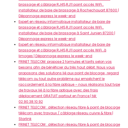
brassage et câblage RJ45,RJ11 point accès WiFi…
installateur de baie de brassage à Rochechouart 87600 |
Dépannage express le week-end
Expert en réseau informatique installateur de baie de
brassage et câblage RJ45,RJ11 point accès WiFi…
installateur de baie de brassage à Saint Junien 87200 |
Dépannage express le week-end
Expert en réseau informatique installateur de baie de
brassage et câblage RJ45,RJ11 point accès WiFi…à
limoges | Dépannage express le week-end
FRINET TELECOM propose 2 formules et tarifs selon vos
besoins afin de bénéficier du très haut débit. Nous vous
proposons des solutions lié aux point de blocage , regard
télécom ou tout autre problème qui empêchent le
raccordement à la fibre optique – nous réalisons tout type
de travaux lié à la fibre optique avec des frais
déplacement GRATUIT partout en France | tél:
02.90.38.10.92
FRINET TELECOM : détection réseau fibre & point de blocage
télécom avec travaux / câblage réseau cuivre & fibre |
Starlink
FRINET TELECOM : détection réseau fibre & point de blocage