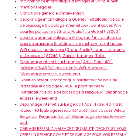
maintenance informatique à limoges et Saint Junien
mentions legales
Conditions générale d’intervention
depannage informatique à Guéret / installateur de baie
de brassage & câblage ethernet ,box , point accès WiFi
pour les particuliers (Grand Public) … à Guéret ( 23000 )
depannage informatique à Ambazac / installateur de
baie de brassage & câblage ethernet ,box , point accès
WiFi pour les particuliers (Grand Public) … dans les monts
d’ Ambazac ( 87240 ) , Guéret , Limoges , Tulle…
Depannage internet sur Limoges ( Adsl , Fibre , 4G )
|câblage RJ45,RJ11 point accès WiFi…à limoges |
Dépannage express le week-end.
Expert en réseau informatique installateur de baie de
brassage et câblage RJ45,RJ11 point accès WiFi…
installateur de baie de brassage à Périgueux | Dépannage
express le week-end
Depannage internet sur Bergerac ( Adsl , Fibre , 4G ) prêt
routeur 4G |câblage réseau RJ45 ,RJ11 point accès WiFi…à
Bergerac , Périgueux, Sarlat | Dépannage express le week-
end.
CÂBLAGE RÉSEAU A MALEMORT DE QUALITÉ , TECHTEL87 VOUS
OFFRE UN SERVICE COMPLET DE CÂBLAGE POUR VOS RÉSEAUX