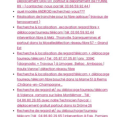
Déplacement GRATUIT partout le departement de l’YONNE
89 – | contactez-nous par tél: 03.66.59.92.44 |
quel modèle ANDROID recherchez-vous???
Réalisation de tranchée pour la fibre optique ( travaux de
terrassement )
Recherche & localisation , excavation regard fibre +
déblocage fourreau télécom | tél: 03.66.59.92.44
intervention fibre à Metz , Thionville, Sarreguemines et
partout dans la Moselledétection réseau fibre 57 – Grand
Est
Recherche & localisation de regard télécom + déblocage
fourreau télécom | Tel : 05.87.07.05.81 | prix : 339€
(diagnostic + Travaux ) à Limoges , Bellac , Ambazac |
Haute Vienne | détection réseau fibre
Recherche & localisation de regard télécom + déblocage
fourreau télécom fibre bouché dans la Marne 51 à Reims
,Châlons-en-Champagne …
Recherche de regard et/ ou déblocage fourreau télécom
à Valence , romans sur Isère ,Montélimar … Tél :
04.86.80.29.65 avec notre Technicien Faycal –
déplacement gratuit partout dans la Drôme 26
Recherche de regard et/ ou débouchage fourreau
télécom | tél : 04.86.80.29.65 | intervention à Foix , Pamiers