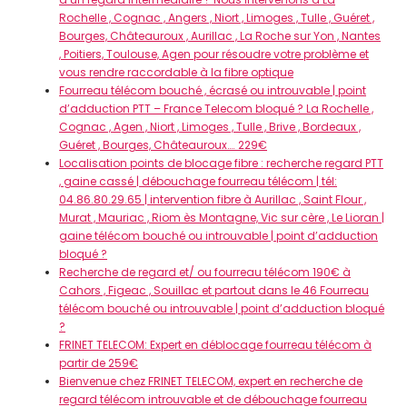
Rochelle , Cognac , Angers , Niort , Limoges , Tulle , Guéret ,
Bourges, Châteauroux , Aurillac , La Roche sur Yon , Nantes
, Poitiers, Toulouse, Agen pour résoudre votre problème et
vous rendre raccordable à la fibre optique
Fourreau télécom bouché , écrasé ou introuvable | point
d’adduction PTT – France Telecom bloqué ? La Rochelle ,
Cognac , Agen , Niort , Limoges , Tulle , Brive , Bordeaux ,
Guéret , Bourges, Châteauroux…. 229€
Localisation points de blocage fibre : recherche regard PTT
, gaine cassé | débouchage fourreau télécom | tél:
04.86.80.29.65 | intervention fibre à Aurillac , Saint Flour ,
Murat , Mauriac , Riom ès Montagne, Vic sur cère , Le Lioran |
gaine télécom bouché ou introuvable | point d’adduction
bloqué ?
Recherche de regard et/ ou fourreau télécom 190€ à
Cahors , Figeac , Souillac et partout dans le 46 Fourreau
télécom bouché ou introuvable | point d’adduction bloqué
?
FRINET TELECOM: Expert en déblocage fourreau télécom à
partir de 259€
Bienvenue chez FRINET TELECOM, expert en recherche de
regard télécom introuvable et de débouchage fourreau