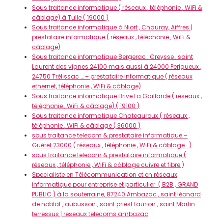
Sous traitance informatique ( réseaux , téléphonie , WiFi &
câblage) à Tulle ( 19000 )
Sous traitance informatique à Niort , Chauray, Aiffres |
prestataire informatique ( réseaux , téléphonie , WiFi &
câblage)
Sous traitance informatique Bergerac , Creysse , saint
Laurent des vignes 24100 mais aussi à 24000 Perigueux ,
24750 Trélissac … – prestataire informatique ( réseaux
ethernet, téléphonie , WiFi & câblage)
Sous traitance informatique Brive La Gaillarde ( réseaux ,
téléphonie , WiFi & câblage) ( 19100 )
Sous traitance informatique Chateauroux ( réseaux ,
téléphonie , WiFi & câblage ( 36000 )
sous traitance telecom & prestataire informatique –
Guéret 23000 ( réseaux , téléphonie , WiFi & câblage… )
sous traitance telecom & prestataire informatique (
réseaux , téléphonie , WiFi & câblage cuivre et fibre )
Specialiste en Télécommunication et en réseaux
informatique pour entreprise et particulier. ( B2B , GRAND
PUBLIC ) à la souterraine, 87240 Ambazac , saint léonard
de noblat , aubusson , saint priest taurion , saint Martin
terressus | reseaux telecoms ambazac