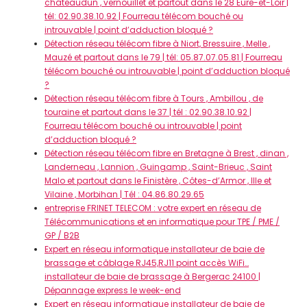
châteaudun , vernouillet et partout dans le 28 Eure-et-Loir |
tél: 02.90.38.10.92 | Fourreau télécom bouché ou
introuvable | point d’adduction bloqué ?
Détection réseau télécom fibre à Niort, Bressuire , Melle ,
Mauzé et partout dans le 79 | tél: 05.87.07.05.81 | Fourreau
télécom bouché ou introuvable | point d’adduction bloqué
?
Détection réseau télécom fibre à Tours , Ambillou , de
touraine et partout dans le 37 | tél : 02.90.38.10.92 |
Fourreau télécom bouché ou introuvable | point
d’adduction bloqué ?
Détection réseau télécom fibre en Bretagne à Brest , dinan ,
Landerneau , Lannion , Guingamp , Saint-Brieuc , Saint
Malo et partout dans le Finistère , Côtes-d’Armor , Ille et
Vilaine , Morbihan | Tél : 04.86.80.29.65
entreprise FRINET TELECOM : votre expert en réseau de
Télécommunications et en informatique pour TPE / PME /
GP / B2B
Expert en réseau informatique installateur de baie de
brassage et câblage RJ45,RJ11 point accès WiFi…
installateur de baie de brassage à Bergerac 24100 |
Dépannage express le week-end
Expert en réseau informatique installateur de baie de