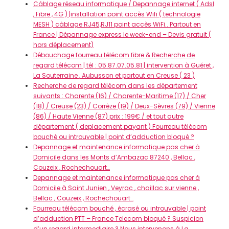
Câblage réseau informatique / Depannage internet ( Adsl
, Fibre , 4G ) |installation point accès Wifi ( technologie
MESH ) câblage RJ45,RJ11 point accès WiFi.. Partout en
France | Dépannage express le week-end – Devis gratuit (
hors déplacement)
Débouchage fourreau télécom fibre & Recherche de
regard télécom | tél : 05.87.07.05.81 | intervention à Guéret ,
La Souterraine , Aubusson et partout en Creuse ( 23 )
Recherche de regard télécom dans les département
suivants : Charente (16) / Charente-Maritime (17) / Cher
(18) / Creuse (23) / Corrèze (19) / Deux-Sèvres (79) / Vienne
(86) / Haute Vienne (87) prix : 199€ / et tout autre
département ( deplacement payant ) Fourreau télécom
bouché ou introuvable | point d’adduction bloqué ?
Depannage et maintenance informatique pas cher à
Domicile dans les Monts d’Ambazac 87240 , Bellac ,
Couzeix , Rochechouart…
Depannage et maintenance informatique pas cher à
Domicile à Saint Junien , Veyrac , chaillac sur vienne ,
Bellac , Couzeix , Rochechouart…
Fourreau télécom bouché , écrasé ou introuvable | point
d’adduction PTT – France Telecom bloqué ? Suspicion
d’un regard intermediaire ? Nous intervenons à La