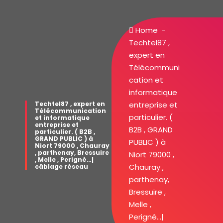
Aller
au
contenu
Home
-
Techtel87 ,
expert en
Télécommuni
cation et
informatique
Techtel87 , expert en
entreprise et
Télécommunication
particulier. (
et informatique
entreprise et
B2B , GRAND
particulier. ( B2B ,
GRAND PUBLIC ) à
PUBLIC ) à
Niort 79000 , Chauray
, parthenay, Bressuire
Niort 79000 ,
, Melle , Perigné…|
Chauray ,
câblage réseau
parthenay,
Bressuire ,
Melle ,
Perigné…|