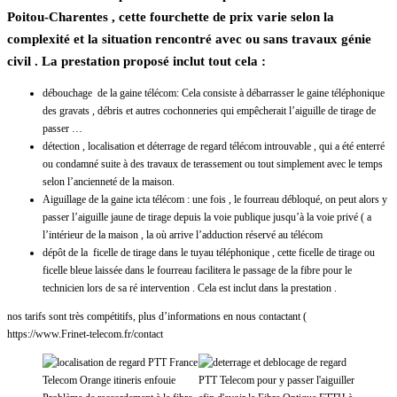
Poitou-Charentes , cette fourchette de prix varie selon la
complexité et la situation rencontré avec ou sans travaux génie
civil . La prestation proposé inclut tout cela :
débouchage de la gaine télécom: Cela consiste à débarrasser le gaine téléphonique
des gravats , débris et autres cochonneries qui empêcherait l’aiguille de tirage de
passer …
détection , localisation et déterrage de regard télécom introuvable , qui a été enterré
ou condamné suite à des travaux de terassement ou tout simplement avec le temps
selon l’ancienneté de la maison.
Aiguillage de la gaine icta télécom : une fois , le fourreau débloqué, on peut alors y
passer l’aiguille jaune de tirage depuis la voie publique jusqu’à la voie privé ( a
l’intérieur de la maison , la où arrive l’adduction réservé au télécom
dépôt de la ficelle de tirage dans le tuyau téléphonique , cette ficelle de tirage ou
ficelle bleue laissée dans le fourreau facilitera le passage de la fibre pour le
technicien lors de sa ré intervention . Cela est inclut dans la prestation .
nos tarifs sont très compétitifs, plus d’informations en nous contactant (
https://www.Frinet-telecom.fr/contact