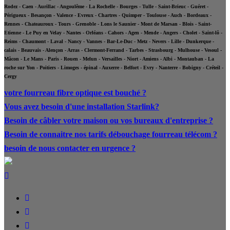
Rodez - Caen - Aurillac - Angoulême - La Rochelle - Bourges - Tulle - Saint-Brieuc - Guéret -
Périgueux - Besançon - Valence - Evreux - Chartres - Quimper - Toulouse - Auch - Bordeaux -
Rennes - Chateauroux - Tours - Grenoble - Lons le Saunier - Mont de Marsan - Blois - Saint-
Etienne - Le Puy en Velay - Nantes - Orléans - Cahors - Agen - Mende - Angers - Cholet - Saint-lô -
Reims - Chaumont - Laval - Nancy - Vannes - Bar-Le-Duc - Metz - Nevers - Lille - Dunkerque -
calais - Beauvais - Alençon - Arras - Clermont-Ferrand - Tarbes - Strasbourg - Mulhouse - Vesoul -
Mâcon - Le Mans - Paris - Rouen - Melun - Versailles - Niort - Amiens - Albi - Montauban - La
roche sur Yon - Poitiers - Limoges - épinal - Auxerre - Belfort - Evry - Nanterre - Bobigny - Créteil -
Cergy
votre fourreau fibre optique est bouché ?
Vous avez besoin d'une installation Starlink?
Besoin de câbler votre maison ou vos bureaux d'entreprise ?
Besoin de connaitre nos tarifs débouchage fourreau télécom ?
besoin de nous contacter en urgence ?