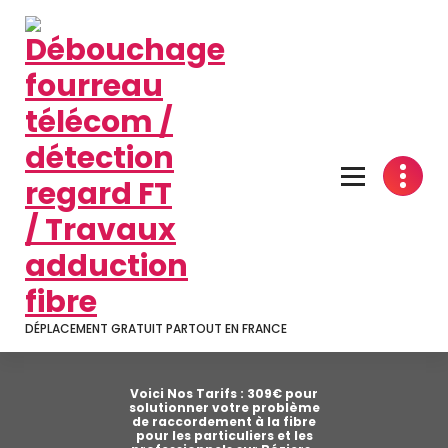
Aller
au
contenu
DÉPLACEMENT GRATUIT PARTOUT EN FRANCE
Voici Nos Tarifs : 309€ pour
solutionner votre problème
de raccordement à la fibre
pour les particuliers et les