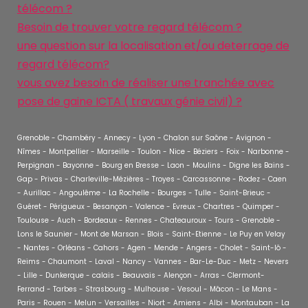
télécom ?
Besoin de trouver votre regard télécom ?
une question sur la localisation et/ou deterrage de
regard télécom?
vous avez besoin de réaliser une tranchée avec
pose de gaine ICTA ( travaux génie civil) ?
Grenoble - Chambéry - Annecy - Lyon - Chalon sur Saône - Avignon -
Nîmes - Montpellier - Marseille - Toulon - Nice - Béziers - Foix - Narbonne -
Perpignan - Bayonne - Bourg en Bresse - Laon - Moulins - Digne les Bains -
Gap - Privas - Charleville-Mézières - Troyes - Carcassonne - Rodez - Caen
- Aurillac - Angoulême - La Rochelle - Bourges - Tulle - Saint-Brieuc -
Guéret - Périgueux - Besançon - Valence - Evreux - Chartres - Quimper -
Toulouse - Auch - Bordeaux - Rennes - Chateauroux - Tours - Grenoble -
Lons le Saunier - Mont de Marsan - Blois - Saint-Etienne - Le Puy en Velay
- Nantes - Orléans - Cahors - Agen - Mende - Angers - Cholet - Saint-lô -
Reims - Chaumont - Laval - Nancy - Vannes - Bar-Le-Duc - Metz - Nevers
- Lille - Dunkerque - calais - Beauvais - Alençon - Arras - Clermont-
Ferrand - Tarbes - Strasbourg - Mulhouse - Vesoul - Mâcon - Le Mans -
Paris - Rouen - Melun - Versailles - Niort - Amiens - Albi - Montauban - La