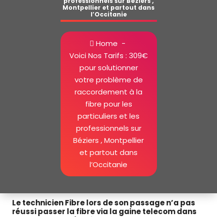
professionnels sur Béziers ,
Montpellier et partout dans
l’Occitanie
Home
-
Voici Nos Tarifs : 309€
pour solutionner
votre problème de
raccordement à la
fibre pour les
particuliers et les
professionnels sur
Béziers , Montpellier
et partout dans
l’Occitanie
débouchage gaine fibre Béziers
Le technicien Fibre lors de son passage n’a pas
réussi passer la fibre via la gaine telecom dans