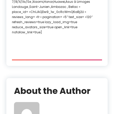
7/8/X/Xs/Se ,Xiaomi,Honor,Huawei,Asus à Limoges
Landouge ,Saint-Junien ,Ambazac , Bellac »
place_id= »ChIJAQDw9_1w_0cRcWmQ6aBj2LI »
reviews_lang= »fr » pagination= »5″ text_size= »120″
refresh_reviews=true lazy_load_img=true
reduce_avatars_size=true open_link=true
nofollow_link=true]
About the Author