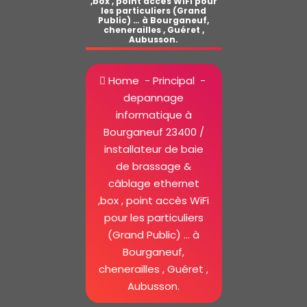
,box , point accès WiFi pour
les particuliers (Grand
Public) … à Bourganeuf,
chenerailles , Guéret ,
Aubusson.
Home
-
Principal
-
depannage
informatique à
Bourganeuf 23400 /
installateur de baie
de brassage &
câblage ethernet
,box , point accès WiFi
pour les particuliers
(Grand Public) … à
Bourganeuf,
chenerailles , Guéret ,
Aubusson.