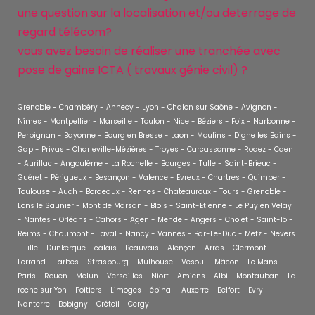
une question sur la localisation et/ou deterrage de
regard télécom?
vous avez besoin de réaliser une tranchée avec
pose de gaine ICTA ( travaux génie civil) ?
Grenoble - Chambéry - Annecy - Lyon - Chalon sur Saône - Avignon -
Nîmes - Montpellier - Marseille - Toulon - Nice - Béziers - Foix - Narbonne -
Perpignan - Bayonne - Bourg en Bresse - Laon - Moulins - Digne les Bains -
Gap - Privas - Charleville-Mézières - Troyes - Carcassonne - Rodez - Caen
- Aurillac - Angoulême - La Rochelle - Bourges - Tulle - Saint-Brieuc -
Guéret - Périgueux - Besançon - Valence - Evreux - Chartres - Quimper -
Toulouse - Auch - Bordeaux - Rennes - Chateauroux - Tours - Grenoble -
Lons le Saunier - Mont de Marsan - Blois - Saint-Etienne - Le Puy en Velay
- Nantes - Orléans - Cahors - Agen - Mende - Angers - Cholet - Saint-lô -
Reims - Chaumont - Laval - Nancy - Vannes - Bar-Le-Duc - Metz - Nevers
- Lille - Dunkerque - calais - Beauvais - Alençon - Arras - Clermont-
Ferrand - Tarbes - Strasbourg - Mulhouse - Vesoul - Mâcon - Le Mans -
Paris - Rouen - Melun - Versailles - Niort - Amiens - Albi - Montauban - La
roche sur Yon - Poitiers - Limoges - épinal - Auxerre - Belfort - Evry -
Nanterre - Bobigny - Créteil - Cergy