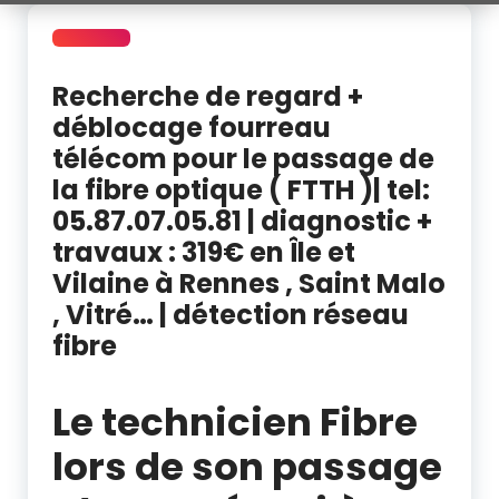
Recherche de regard +
déblocage fourreau
télécom pour le passage de
la fibre optique ( FTTH )| tel:
05.87.07.05.81 | diagnostic +
travaux : 319€ en Île et
Vilaine à Rennes , Saint Malo
, Vitré… | détection réseau
fibre
débouchage fourreau telecom Saint Malo | deterrage regard FT
Le technicien Fibre
lors de son passage