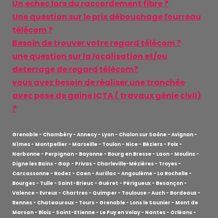
Un echec lors du raccordement fibre ?
Une question sur le prix débouchage fourreau
télécom ?
Besoin de trouver votre regard télécom ?
une question sur la localisation et/ou
deterrage de regard télécom?
vous avez besoin de réaliser une tranchée
avec pose de gaine ICTA ( travaux génie civil)
?
Grenoble - Chambéry - Annecy - Lyon - Chalon sur Saône - Avignon -
Nîmes - Montpellier - Marseille - Toulon - Nice - Béziers - Foix -
Narbonne - Perpignan - Bayonne - Bourg en Bresse - Laon - Moulins -
Digne les Bains - Gap - Privas - Charleville-Mézières - Troyes -
Carcassonne - Rodez - Caen - Aurillac - Angoulême - La Rochelle -
Bourges - Tulle - Saint-Brieuc - Guéret - Périgueux - Besançon -
Valence - Evreux - Chartres - Quimper - Toulouse - Auch - Bordeaux -
Rennes - Chateauroux - Tours - Grenoble - Lons le Saunier - Mont de
Marsan - Blois - Saint-Etienne - Le Puy en Velay - Nantes - Orléans -