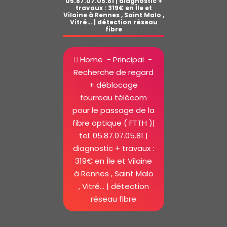
05.87.07.05.81 | diagnostic +
travaux : 319€ en Île et
Vilaine à Rennes , Saint Malo ,
Vitré… | détection réseau
fibre
Home
-
Principal
-
Recherche de regard
+ déblocage
fourreau télécom
pour le passage de la
fibre optique ( FTTH )|
tel: 05.87.07.05.81 |
diagnostic + travaux :
319€ en Île et Vilaine
à Rennes , Saint Malo
, Vitré… | détection
réseau fibre