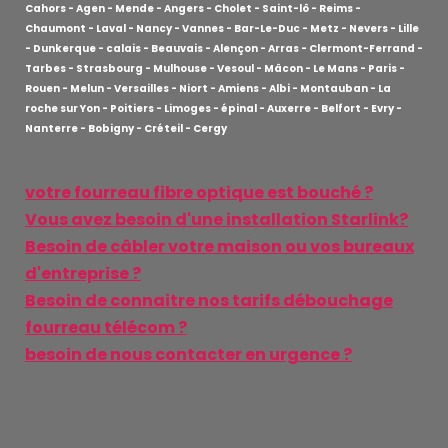
Cahors - Agen - Mende - Angers - Cholet - Saint-lô - Reims -
Chaumont - Laval - Nancy - Vannes - Bar-Le-Duc - Metz - Nevers - Lille
- Dunkerque - calais - Beauvais - Alençon - Arras - Clermont-Ferrand -
Tarbes - Strasbourg - Mulhouse - Vesoul - Mâcon - Le Mans - Paris -
Rouen - Melun - Versailles - Niort - Amiens - Albi - Montauban - La
roche sur Yon - Poitiers - Limoges - épinal - Auxerre - Belfort - Evry -
Nanterre - Bobigny - Créteil - Cergy
votre fourreau fibre optique est bouché ?
Vous avez besoin d'une installation Starlink?
Besoin de câbler votre maison ou vos bureaux
d'entreprise ?
Besoin de connaitre nos tarifs débouchage
fourreau télécom ?
besoin de nous contacter en urgence ?