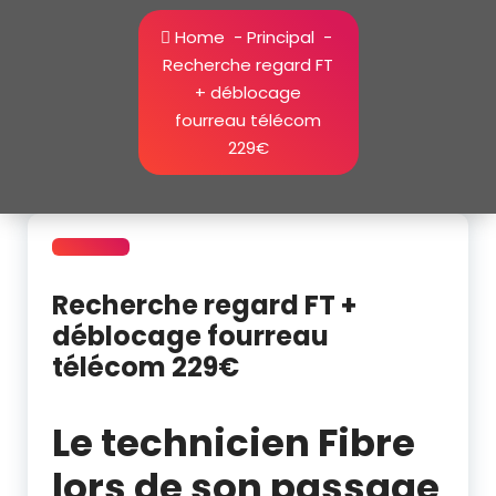
Home
-
Principal
-
Recherche regard FT
+ déblocage
fourreau télécom
229€
Recherche regard FT +
déblocage fourreau
télécom 229€
déblocage fourreau telecom Vannes | deterrage regard FT
Le technicien Fibre
lors de son passage