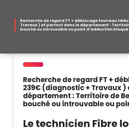
Recherche de regard FT + déblocage fourreau téléc
Travaux ) et partout dans le département : Territoi
bouché ou introuvable ou point d’adduction bloqué
Recherche de regard FT + dé
239€ (diagnostic + Travaux ) 
département : Territoire de B
bouché ou introuvable ou poi
déblocage fourreau telecom Belfort
Le technicien Fibre 