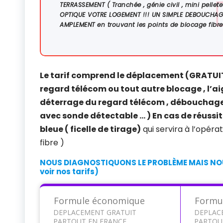
TERRASSEMENT ( Tranchée , génie civil , mini pell
OPTIQUE VOTRE LOGEMENT !!! UN SIMPLE DEBOUCHAGE
AMPLEMENT
en trouvant les points de blocage fib
Le tarif comprend le déplacement (GRATUIT) 
regard télécom ou tout autre blocage , l’ai
déterrage du regard télécom , débouchage
avec sonde détectable … ) En cas de réussi
bleue ( ficelle de tirage)
qui servira à l’opérat
fibre )
NOUS DIAGNOSTIQUONS LE PROBLÈME MAIS NOU
voir nos tarifs)
Formule économique
Formu
DEPLACEMENT GRATUIT
DEPLAC
PARTOUT EN FRANCE
PARTOU