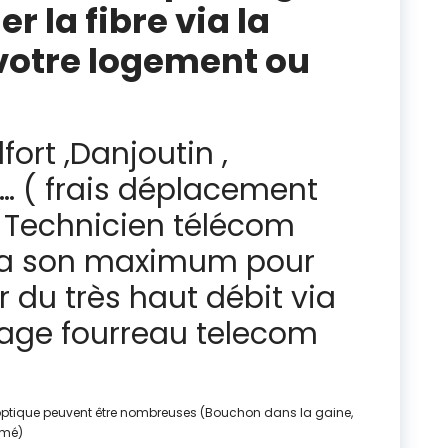
r la fibre via la
votre logement ou
fort ,Danjoutin ,
… ( frais déplacement
 Technicien télécom
era son maximum pour
r du très haut débit via
ocage fourreau telecom
e optique peuvent être nombreuses (Bouchon dans la gaine,
imé)