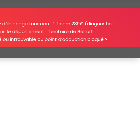
+ déblocage fourreau télécom 239€ (diagnostic
ns le département : Territoire de Belfort
ou introuvable ou point d’adduction bloqué ?