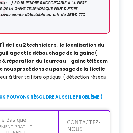
eteuse … ) POUR RENDRE RACCORDABLE À LA FIBRE
 DE LA GAINE TELEPHONIQUE PEUT SUFFIRE
re avec sonde détectable au prix de 355€ TTC
de 1 ou 2 techniciens , la localisation du
guillage et le débouchage de la gaine (
 & réparation du fourreau – gaine télécom
te nous procédons au passage de la ficelle
eur à tirer sa fibre optique. ( détection réseau
S POUVONS RÉSOUDRE AUSSI LE PROBLÈME (
le Basique
CONTACTEZ-
EMENT GRATUIT
NOUS
T EN FRANCE