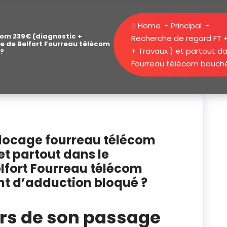
Home
-
Principal
-
om 239€ (diagnostic +
Recherche de regard FT 
re de Belfort Fourreau télécom
+ Travaux ) et partout da
 ?
Fourreau télécom bouché 
blocage fourreau télécom
et partout dans le
elfort Fourreau télécom
nt d’adduction bloqué ?
lors de son passage