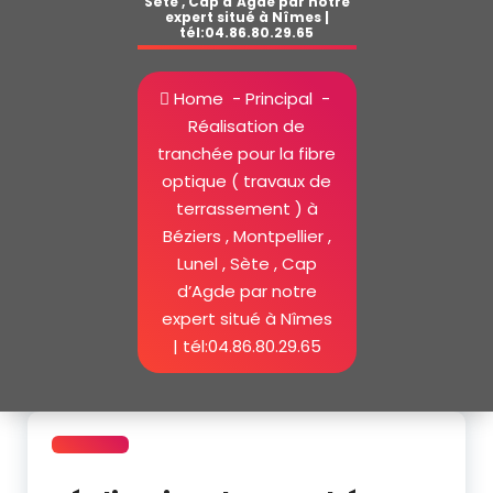
Sète , Cap d’Agde par notre
expert situé à Nîmes |
tél:04.86.80.29.65
Home
-
Principal
-
Réalisation de
tranchée pour la fibre
optique ( travaux de
terrassement ) à
Béziers , Montpellier ,
Lunel , Sète , Cap
d’Agde par notre
expert situé à Nîmes
| tél:04.86.80.29.65