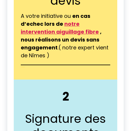
devis
A votre initiative ou
en cas
d’echec lors de
notre
intervention aiguillage fibre
,
nous réalisons un devis sans
engagement
.( notre expert vient
de Nîmes )
tranchée fibre Périgueux
2
Signature des