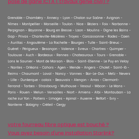
pose de gaine ICTA ( travaux génie civil) ?
Grenoble - Chambéry - Annecy - Lyon - Chalon sur Saône - Avignon -
Nîmes - Montpellier - Marseille - Toulon - Nice - Béziers - Foix - Narbonne -
Perpignan - Bayonne - Bourg en Bresse - Laon - Moulins - Digne les Bains -
Gap - Privas - Charleville-Mézières - Troyes - Carcassonne - Rodez - Caen
- Aurillac - Angoulême - La Rochelle - Bourges - Tulle - Saint-Brieuc -
Guéret - Périgueux - Besançon - Valence - Evreux - Chartres - Quimper -
Toulouse - Auch - Bordeaux - Rennes - Chateauroux - Tours - Grenoble -
Lons le Saunier - Mont de Marsan - Blois - Saint-Etienne - Le Puy en Velay
- Nantes - Orléans - Cahors - Agen - Mende - Angers - Cholet - Saint-lô -
Reims - Chaumont - Laval - Nancy - Vannes - Bar-Le-Duc - Metz - Nevers
- Lille - Dunkerque - calais - Beauvais - Alençon - Arras - Clermont-
Ferrand - Tarbes - Strasbourg - Mulhouse - Vesoul - Mâcon - Le Mans -
Paris - Rouen - Melun - Versailles - Niort - Amiens - Albi - Montauban - La
roche sur Yon - Poitiers - Limoges - épinal - Auxerre - Belfort - Evry -
Nanterre - Bobigny - Créteil - Cergy
votre fourreau fibre optique est bouché ?
Vous avez besoin d'une installation Starlink?