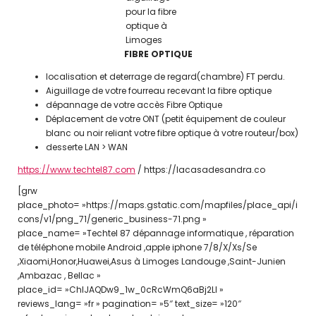
FIBRE OPTIQUE
localisation et deterrage de regard(chambre) FT perdu.
Aiguillage de votre fourreau recevant la fibre optique
dépannage de votre accès Fibre Optique
Déplacement de votre ONT (petit équipement de couleur
blanc ou noir reliant votre fibre optique à votre routeur/box)
desserte LAN > WAN
https://www.techtel87.com
/ https://lacasadesandra.co
[grw
place_photo= »https://maps.gstatic.com/mapfiles/place_api/i
cons/v1/png_71/generic_business-71.png »
place_name= »Techtel 87 dépannage informatique , réparation
de téléphone mobile Android ,apple iphone 7/8/X/Xs/Se
,Xiaomi,Honor,Huawei,Asus à Limoges Landouge ,Saint-Junien
,Ambazac , Bellac »
place_id= »ChIJAQDw9_1w_0cRcWmQ6aBj2LI »
reviews_lang= »fr » pagination= »5″ text_size= »120″