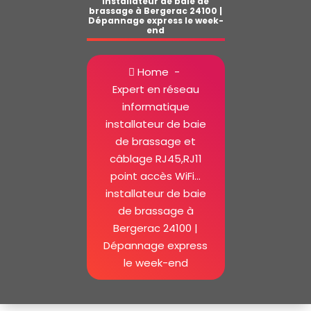
installateur de baie de
brassage à Bergerac 24100 |
Dépannage express le week-
end
Home
-
Expert en réseau
informatique
installateur de baie
de brassage et
câblage RJ45,RJ11
point accès WiFi…
installateur de baie
de brassage à
Bergerac 24100 |
Dépannage express
le week-end
installateur de baie de brassage à Bergerac