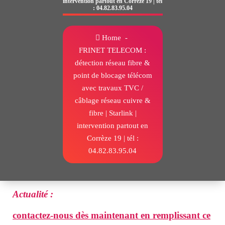
intervention partout en Corrèze 19 | tél
: 04.82.83.95.04
Home
-
FRINET TELECOM :
détection réseau fibre &
point de blocage télécom
avec travaux TVC /
câblage réseau cuivre &
fibre | Starlink |
intervention partout en
Corrèze 19 | tél :
04.82.83.95.04
prix débouchage fourreau télécom fibre | Regard télécom introuvable – Fourreau Fibre bouché | fourreau fibre bouché Corrèze
Actualité :
contactez-nous dès maintenant en remplissant ce