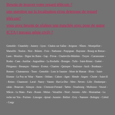
Besoin de trouver votre regard télécom ?
une question sur la localisation et/ou deterrage de regard
télécom?
vous avez besoin de réaliser une tranchée avec pose de gaine
ICTA ( travaux génie civil) ?
Grenoble - Chambéry - Annecy - Lyon - Chalon sur Saône - Avignon - Nîmes - Montpellier -
Marseille - Toulon - Nice - Béziers - Foix - Narbonne - Perpignan - Bayonne - Bourg en Bresse -
Laon - Moulins - Digne les Bains - Gap - Privas - Charleville-Mézières - Troyes - Carcassonne -
Rodez - Caen - Aurillac - Angoulême - La Rochelle - Bourges - Tulle - Saint-Brieuc - Guéret -
Périgueux - Besançon - Valence - Evreux - Chartres - Quimper - Toulouse - Auch - Bordeaux -
Rennes - Chateauroux - Tours - Grenoble - Lons le Saunier - Mont de Marsan - Blois - Saint-
Etienne - Le Puy en Velay - Nantes - Orléans - Cahors - Agen - Mende - Angers - Cholet - Saint-lô
- Reims - Chaumont - Laval - Nancy - Vannes - Bar-Le-Duc - Metz - Nevers - Lille - Dunkerque -
calais - Beauvais - Alençon - Arras - Clermont-Ferrand - Tarbes - Strasbourg - Mulhouse - Vesoul -
Mâcon - Le Mans - Paris - Rouen - Melun - Versailles - Niort - Amiens - Albi - Montauban - La
roche sur Yon - Poitiers - Limoges - épinal - Auxerre - Belfort - Evry - Nanterre - Bobigny - Créteil
- Cergy