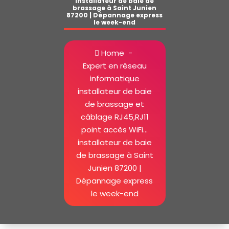
installateur de baie de
brassage à Saint Junien
87200 | Dépannage express
le week-end
Home
-
Expert en réseau
informatique
installateur de baie
de brassage et
câblage RJ45,RJ11
point accès WiFi…
installateur de baie
de brassage à Saint
Junien 87200 |
Dépannage express
le week-end
installateur de baie de brassage à Saint Junien