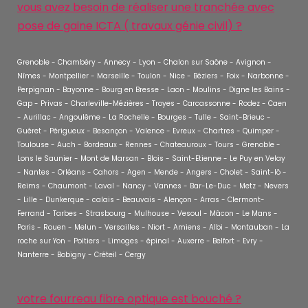
vous avez besoin de réaliser une tranchée avec
pose de gaine ICTA ( travaux génie civil) ?
Grenoble - Chambéry - Annecy - Lyon - Chalon sur Saône - Avignon -
Nîmes - Montpellier - Marseille - Toulon - Nice - Béziers - Foix - Narbonne -
Perpignan - Bayonne - Bourg en Bresse - Laon - Moulins - Digne les Bains -
Gap - Privas - Charleville-Mézières - Troyes - Carcassonne - Rodez - Caen
- Aurillac - Angoulême - La Rochelle - Bourges - Tulle - Saint-Brieuc -
Guéret - Périgueux - Besançon - Valence - Evreux - Chartres - Quimper -
Toulouse - Auch - Bordeaux - Rennes - Chateauroux - Tours - Grenoble -
Lons le Saunier - Mont de Marsan - Blois - Saint-Etienne - Le Puy en Velay
- Nantes - Orléans - Cahors - Agen - Mende - Angers - Cholet - Saint-lô -
Reims - Chaumont - Laval - Nancy - Vannes - Bar-Le-Duc - Metz - Nevers
- Lille - Dunkerque - calais - Beauvais - Alençon - Arras - Clermont-
Ferrand - Tarbes - Strasbourg - Mulhouse - Vesoul - Mâcon - Le Mans -
Paris - Rouen - Melun - Versailles - Niort - Amiens - Albi - Montauban - La
roche sur Yon - Poitiers - Limoges - épinal - Auxerre - Belfort - Evry -
Nanterre - Bobigny - Créteil - Cergy
votre fourreau fibre optique est bouché ?