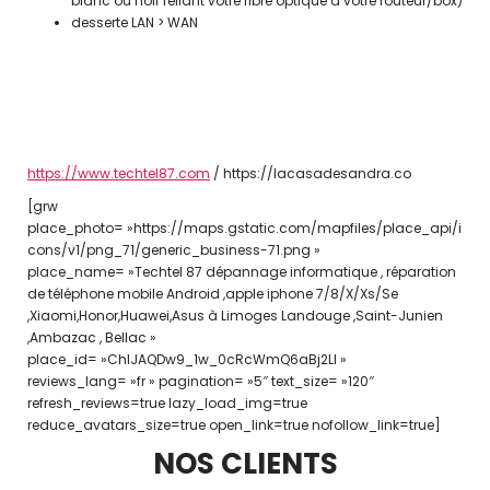
blanc ou noir reliant votre fibre optique à votre routeur/box)
desserte LAN > WAN
Egalement
Nous procédons à la réparation de telephones mobiles limoges et maintenance des modèles de smartphones et phablettes suivants :
• HUAWEI • Dépannage informatique mais aussi pour les réparation de iphone se 2020 / 12 / X/ Xs , iphone 7 / 6 / 6 plus. | Nous proposons réparation dégâts des eau, la
réparation de asung galaxy note pour les remplacement des vitre. iPhone pour des récupération de données, réparation d’écran sur Huawei p20 , p30 lite pro, honor , samsung
a51 , remplacent du tactile. Nous pouvons remplacer écran LCD ou une vitre juste craqué / fissurés sur votre iPhone 7 plus , huawei p20 lite , Asus zenfone 4 zc554kl , wiko , one plus
.Votre connecteur de charge ou la batterie à court-circuiter , ipod problèmes de disque dur, fissuré écran LCD. ou trouver un électricien spécialisé dans le câblage réseau
rapidement à Limoges en haute vienne, entreprise telecom , pouvons faire la sauvegarde de la musique sur votre ancien iPod et mettre dans le nouveau. Nous pouvons vous aider
pour presque tout. Réparation des LCD glass brisé, écrans tactiles et haut-parleurs, etc.Reparation iPhone saint junien !Nous réparons les iPhone depuis la première génération.
Ajoutez à cela des pièces d’origine, un service sur le terrain, une garantie de 90 jours minimum et les prix les plus abordables. Votre recherche est terminée. Contactez techtel 87 pour
une Aide des maintenant! Vous n’irez plus ailleurs après.Nous pouvons réparé les iPhone qui ont été réparés avant par d’autres magasins de réparation de telephones mobiles .Si
vous avez un rendez-vous, ou que vous voulez simplement attendre, nous pouvons desservir la plupart des téléphones samsung, Galaxy a20 , a41 ,s8 , galaxy a10 , a51 ,a40
,galaxy S 7 edge , iphone 13 pro pendant que vous attendez Pour utiliser les pièces d’origine, nos prix sont difficiles à battre. Spécialisée dans la réparation de téléphones intelligents, les
réparations de gps tablette , et la réparation d’ordinateurs. | limoges 87100 / 87300 / 87200 / 87500 | professionnel sur les ordinateurs fixe et portable à Ambazac , Panazol, le
Vigen , saint yrieix la perche , beaublanc , landouge , la barre , saint victurnien , maintenance mobile , cellulaire, 3g / 4g / 5g , GSM, umts , hspa,lte , lte advanced , maintenance
informatique et domotique | câbleur réseau informatique à Limoges | trouver un installateur de baie de brassage sur gueret | qui peut monter un coffret Multimedia pas cher à
Saint Junien | baie informatique nouvelle Aquitaine | France telecom limoges | France telecom reparation ligne Tulle , Naves , corrèze, sarran , uzerche , égletons, donzenac ,
ussac , Lubersac , objat , thiviers , negrondes , montbron
https://www.techtel87.com
/ https://lacasadesandra.co
[grw
place_photo= »https://maps.gstatic.com/mapfiles/place_api/i
cons/v1/png_71/generic_business-71.png »
place_name= »Techtel 87 dépannage informatique , réparation
de téléphone mobile Android ,apple iphone 7/8/X/Xs/Se
,Xiaomi,Honor,Huawei,Asus à Limoges Landouge ,Saint-Junien
,Ambazac , Bellac »
place_id= »ChIJAQDw9_1w_0cRcWmQ6aBj2LI »
reviews_lang= »fr » pagination= »5″ text_size= »120″
refresh_reviews=true lazy_load_img=true
reduce_avatars_size=true open_link=true nofollow_link=true]
NOS CLIENTS