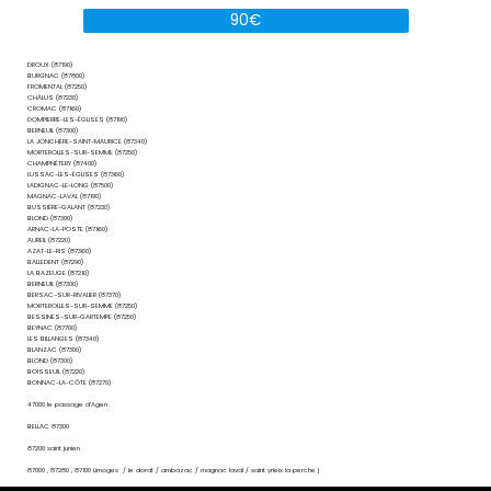
90€
DROUX (87190)
BURGNAC (87800)
FROMENTAL (87250)
CHÂLUS (87230)
CROMAC (87160)
DOMPIERRE-LES-ÉGLISES (87190)
BERNEUIL (87300)
LA JONCHÈRE-SAINT-MAURICE (87340)
MORTEROLLES-SUR-SEMME (87250)
CHAMPNÉTERY (87400)
LUSSAC-LES-ÉGLISES (87360)
LADIGNAC-LE-LONG (87500)
MAGNAC-LAVAL (87190)
BUSSIÈRE-GALANT (87230)
BLOND (87300)
ARNAC-LA-POSTE (87160)
AUREIL (87220)
AZAT-LE-RIS (87360)
BALLEDENT (87290)
LA BAZEUGE (87210)
BERNEUIL (87300)
BERSAC-SUR-RIVALIER (87370)
MORTEROLLES-SUR-SEMME (87250)
BESSINES-SUR-GARTEMPE (87250)
BEYNAC (87700)
LES BILLANGES (87340)
BLANZAC (87300)
BLOND (87300)
BOISSEUIL (87220)
BONNAC-LA-CÔTE (87270)
47000 le passage d’Agen
BELLAC 87300
87200 saint junien
87000 , 87280 , 87100 Limoges / le dorat / ambazac / magnac laval / saint yrieix la perche |