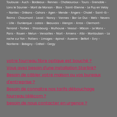
Toulouse - Auch - Bordeaux - Rennes - Chateauroux - Tours - Grenoble -
Lons le Saunier - Mont de Marsan - Blois - Saint-Etienne - Le Puy en Velay
- Nantes - Orléans - Cahors - Agen - Mende - Angers - Cholet - Saint-lô -
Reims - Chaumont - Laval - Nancy - Vannes - Bar-Le-Duc - Metz - Nevers
- Lille - Dunkerque - calais - Beauvais - Alençon - Arras - Clermont-
Ferrand - Tarbes - Strasbourg - Mulhouse - Vesoul - Mâcon - Le Mans -
Paris - Rouen - Melun - Versailles - Niort - Amiens - Albi - Montauban - La
roche sur Yon - Poitiers - Limoges - épinal - Auxerre - Belfort - Evry -
Nanterre - Bobigny - Créteil - Cergy
votre fourreau fibre optique est bouché ?
Vous avez besoin d'une installation Starlink?
Besoin de câbler votre maison ou vos bureaux
d'entreprise ?
Besoin de connaitre nos tarifs débouchage
fourreau télécom ?
besoin de nous contacter en urgence ?