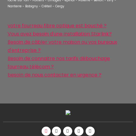
roche sur Yon - Poitiers - Limoges - épinal - Auxerre - Belfort - Evry -
Nanterre - Bobigny - Créteil - Cergy
votre fourreau fibre optique est bouché ?
Vous avez besoin d'une installation Starlink?
Besoin de câbler votre maison ou vos bureaux
d'entreprise ?
Besoin de connaitre nos tarifs débouchage
fourreau télécom ?
besoin de nous contacter en urgence ?