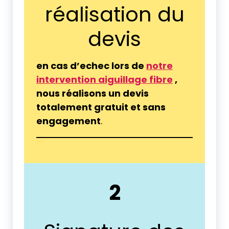
réalisation du
devis
en cas d’echec lors de
notre
intervention aiguillage fibre
,
nous réalisons un devis
totalement gratuit et sans
engagement
.
tranchée fibre Périgueux
2