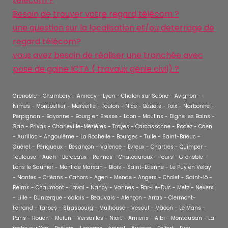
télécom ?
Besoin de trouver votre regard télécom ?
une question sur la localisation et/ou deterrage de
regard télécom?
vous avez besoin de réaliser une tranchée avec
pose de gaine ICTA ( travaux génie civil) ?
Grenoble - Chambéry - Annecy - Lyon - Chalon sur Saône - Avignon -
Nîmes - Montpellier - Marseille - Toulon - Nice - Béziers - Foix - Narbonne -
Perpignan - Bayonne - Bourg en Bresse - Laon - Moulins - Digne les Bains -
Gap - Privas - Charleville-Mézières - Troyes - Carcassonne - Rodez - Caen
- Aurillac - Angoulême - La Rochelle - Bourges - Tulle - Saint-Brieuc -
Guéret - Périgueux - Besançon - Valence - Evreux - Chartres - Quimper -
Toulouse - Auch - Bordeaux - Rennes - Chateauroux - Tours - Grenoble -
Lons le Saunier - Mont de Marsan - Blois - Saint-Etienne - Le Puy en Velay
- Nantes - Orléans - Cahors - Agen - Mende - Angers - Cholet - Saint-lô -
Reims - Chaumont - Laval - Nancy - Vannes - Bar-Le-Duc - Metz - Nevers
- Lille - Dunkerque - calais - Beauvais - Alençon - Arras - Clermont-
Ferrand - Tarbes - Strasbourg - Mulhouse - Vesoul - Mâcon - Le Mans -
Paris - Rouen - Melun - Versailles - Niort - Amiens - Albi - Montauban - La