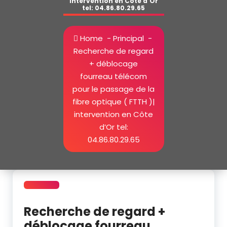
intervention en Côte d’Or
tel: 04.86.80.29.65
Home
-
Principal
-
Recherche de regard
+ déblocage
fourreau télécom
pour le passage de la
fibre optique ( FTTH )|
intervention en Côte
d’Or tel:
04.86.80.29.65
Recherche de regard +
déblocage fourreau