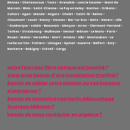
Rennes - Chateauroux - Tours - Grenoble - Lons le Saunier - Mont de
Marsan - Blois - Saint-Etienne - Le Puy en Velay - Nantes - Orléans -
Cahors - Agen - Mende - Angers - Cholet - Saint-lô - Reims -
Chaumont - Laval - Nancy - Vannes - Bar-Le-Duc - Metz - Nevers - Lille
- Dunkerque - calais - Beauvais - Alençon - Arras - Clermont-Ferrand -
Tarbes - Strasbourg - Mulhouse - Vesoul - Mâcon - Le Mans - Paris -
Rouen - Melun - Versailles - Niort - Amiens - Albi - Montauban - La
roche sur Yon - Poitiers - Limoges - épinal - Auxerre - Belfort - Evry -
Nanterre - Bobigny - Créteil - Cergy
votre fourreau fibre optique est bouché ?
Vous avez besoin d'une installation Starlink?
Besoin de câbler votre maison ou vos bureaux
d'entreprise ?
Besoin de connaitre nos tarifs débouchage
fourreau télécom ?
besoin de nous contacter en urgence ?