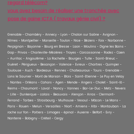
regard télécom?
vous avez besoin de réaliser une tranchée avec
pose de gaine ICTA ( travaux génie civil) ?
Grenoble - Chambéry - Annecy - Lyon - Chalon sur Saône - Avignon -
Nîmes - Montpellier - Marseille - Toulon - Nice - Béziers - Foix - Narbonne -
Perpignan - Bayonne - Bourg en Bresse - Laon - Moulins - Digne les Bains -
Gap - Privas - Charleville-Mézières - Troyes - Carcassonne - Rodez - Caen
- Aurillac - Angoulême - La Rochelle - Bourges - Tulle - Saint-Brieuc -
Guéret - Périgueux - Besançon - Valence - Evreux - Chartres - Quimper -
Toulouse - Auch - Bordeaux - Rennes - Chateauroux - Tours - Grenoble -
Lons le Saunier - Mont de Marsan - Blois - Saint-Etienne - Le Puy en Velay
- Nantes - Orléans - Cahors - Agen - Mende - Angers - Cholet - Saint-lô -
Reims - Chaumont - Laval - Nancy - Vannes - Bar-Le-Duc - Metz - Nevers
- Lille - Dunkerque - calais - Beauvais - Alençon - Arras - Clermont-
Ferrand - Tarbes - Strasbourg - Mulhouse - Vesoul - Mâcon - Le Mans -
Paris - Rouen - Melun - Versailles - Niort - Amiens - Albi - Montauban - La
roche sur Yon - Poitiers - Limoges - épinal - Auxerre - Belfort - Evry -
Nanterre - Bobigny - Créteil - Cergy