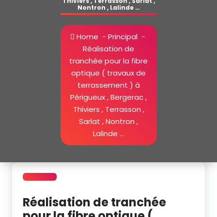
Thiviers , Terrasson , Sarlat ,
Nontron , Lalinde …
Home
-
Principal
-
Réalisation de
tranchée pour la fibre
optique ( travaux de
terrassement ) à
Périgueux , Bergerac ,
Thiviers , Terrasson ,
Sarlat , Nontron ,
Lalinde …
Réalisation de tranchée
pour la fibre optique (