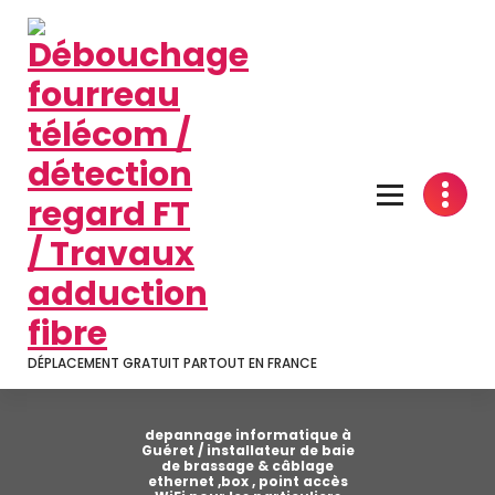
Aller
au
contenu
DÉPLACEMENT GRATUIT PARTOUT EN FRANCE
depannage informatique à
Guéret / installateur de baie
de brassage & câblage
ethernet ,box , point accès