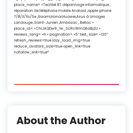
place_name= »Techtel 87 dépannage informatique ,
réparation de téléphone mobile Android ,apple iphone
7/8/X/Xs/Se ,Xiaomi,Honor,Huawei,Asus à Limoges
Landouge ,Saint-Junien ,Ambazac , Bellac »
place_id= »ChIJAQDw9_1w_0cRcWmQ6aBj2LI »
reviews_lang= »fr » pagination= »5″ text_size= »120″
refresh_reviews=true lazy_load_img=true
reduce_avatars_size=true open_link=true
nofollow_link=true*
About the Author