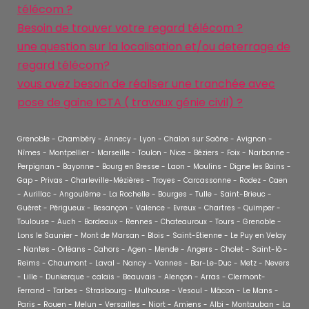
télécom ?
Besoin de trouver votre regard télécom ?
une question sur la localisation et/ou deterrage de
regard télécom?
vous avez besoin de réaliser une tranchée avec
pose de gaine ICTA ( travaux génie civil) ?
Grenoble - Chambéry - Annecy - Lyon - Chalon sur Saône - Avignon -
Nîmes - Montpellier - Marseille - Toulon - Nice - Béziers - Foix - Narbonne -
Perpignan - Bayonne - Bourg en Bresse - Laon - Moulins - Digne les Bains -
Gap - Privas - Charleville-Mézières - Troyes - Carcassonne - Rodez - Caen
- Aurillac - Angoulême - La Rochelle - Bourges - Tulle - Saint-Brieuc -
Guéret - Périgueux - Besançon - Valence - Evreux - Chartres - Quimper -
Toulouse - Auch - Bordeaux - Rennes - Chateauroux - Tours - Grenoble -
Lons le Saunier - Mont de Marsan - Blois - Saint-Etienne - Le Puy en Velay
- Nantes - Orléans - Cahors - Agen - Mende - Angers - Cholet - Saint-lô -
Reims - Chaumont - Laval - Nancy - Vannes - Bar-Le-Duc - Metz - Nevers
- Lille - Dunkerque - calais - Beauvais - Alençon - Arras - Clermont-
Ferrand - Tarbes - Strasbourg - Mulhouse - Vesoul - Mâcon - Le Mans -
Paris - Rouen - Melun - Versailles - Niort - Amiens - Albi - Montauban - La