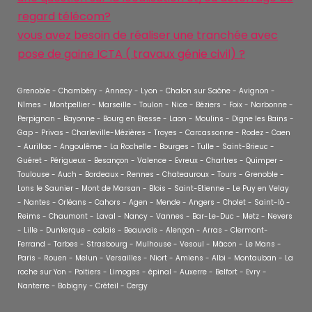
regard télécom?
vous avez besoin de réaliser une tranchée avec
pose de gaine ICTA ( travaux génie civil) ?
Grenoble - Chambéry - Annecy - Lyon - Chalon sur Saône - Avignon -
Nîmes - Montpellier - Marseille - Toulon - Nice - Béziers - Foix - Narbonne -
Perpignan - Bayonne - Bourg en Bresse - Laon - Moulins - Digne les Bains -
Gap - Privas - Charleville-Mézières - Troyes - Carcassonne - Rodez - Caen
- Aurillac - Angoulême - La Rochelle - Bourges - Tulle - Saint-Brieuc -
Guéret - Périgueux - Besançon - Valence - Evreux - Chartres - Quimper -
Toulouse - Auch - Bordeaux - Rennes - Chateauroux - Tours - Grenoble -
Lons le Saunier - Mont de Marsan - Blois - Saint-Etienne - Le Puy en Velay
- Nantes - Orléans - Cahors - Agen - Mende - Angers - Cholet - Saint-lô -
Reims - Chaumont - Laval - Nancy - Vannes - Bar-Le-Duc - Metz - Nevers
- Lille - Dunkerque - calais - Beauvais - Alençon - Arras - Clermont-
Ferrand - Tarbes - Strasbourg - Mulhouse - Vesoul - Mâcon - Le Mans -
Paris - Rouen - Melun - Versailles - Niort - Amiens - Albi - Montauban - La
roche sur Yon - Poitiers - Limoges - épinal - Auxerre - Belfort - Evry -
Nanterre - Bobigny - Créteil - Cergy