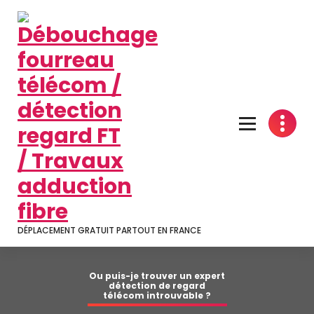
Aller
au
contenu
DÉPLACEMENT GRATUIT PARTOUT EN FRANCE
Ou puis-je trouver un expert
détection de regard
télécom introuvable ?