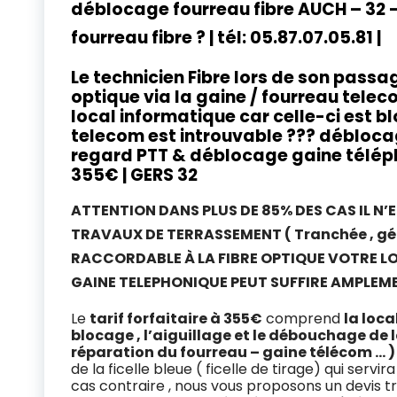
déblocage fourreau fibre AUCH – 32 
fourreau fibre ? | tél: 05.87.07.05.81 |
Le technicien Fibre lors de son passag
optique via la gaine / fourreau tele
local informatique car celle-ci est 
telecom est introuvable ??? débloca
regard PTT
& déblocage gaine télép
355€
| GERS 32
ATTENTION DANS PLUS DE 85% DES CAS IL N’
TRAVAUX DE TERRASSEMENT ( Tranchée , génie
RACCORDABLE À LA FIBRE OPTIQUE VOTRE LO
GAINE TELEPHONIQUE PEUT SUFFIRE AMPLEM
Le
tarif forfaitaire à 355€
comprend
la loc
blocage , l’aiguillage et le débouchage de 
réparation du fourreau – gaine télécom … )
de la ficelle bleue ( ficelle de tirage) qui servir
cas contraire , nous vous proposons un devis 