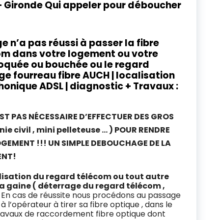
– Gironde Qui appeler pour déboucher
e n’a pas réussi à passer la fibre
com dans votre logement ou votre
bloquée ou bouchée ou le regard
ge fourreau fibre AUCH |
localisation
honique ADSL |
diagnostic + Travaux :
EST PAS NÉCESSAIRE D’EFFECTUER DES GROS
 civil , mini pelleteuse … ) POUR RENDRE
GEMENT !!! UN SIMPLE DEBOUCHAGE DE LA
ENT!
alisation du regard télécom ou tout autre
la gaine ( déterrage du regard télécom ,
En cas de réussite nous procédons au passage
a à l’opérateur à tirer sa fibre optique , dans le
travaux de raccordement fibre optique dont