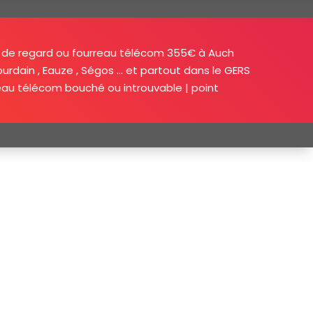
de regard ou fourreau télécom 355€ à Auch
 Jourdain , Eauze , Ségos … et partout dans le GERS
urreau télécom bouché ou introuvable | point