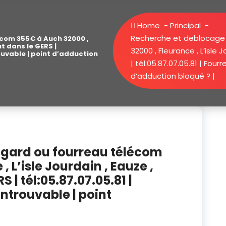
Home
-
Principal
-
Recherche et deblocage 
com 355€ à Auch 32000 ,
ut dans le GERS |
32000 , Fleurance , L’isle
ouvable | point d’adduction
| tél:05.87.07.05.81 | Fo
d’adduction bloqué ? |
egard ou fourreau télécom
 L’isle Jourdain , Eauze ,
 | tél:05.87.07.05.81 |
ntrouvable | point