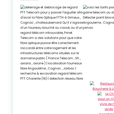
| Prix détection fourreaux fibre Angoulême | détection réseau fibre Charente-Maritime | travaux raccordement fibre optique