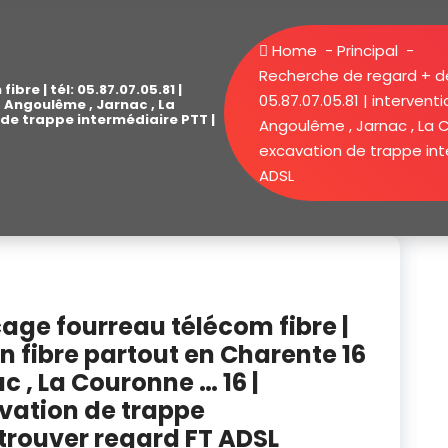
Home
-
Principal
-
Recherche de regard + dé
re | tél: 05.87.07.05.81 |
05.87.07.05.81 | interven
, Angoulême , Jarnac , La
 de trappe intermédiaire PTT |
Angoulême , Jarnac , La C
excavation de trappe int
ADSL
age fourreau télécom fibre |
ion fibre partout en Charente 16
 , La Couronne … 16 |
avation de trappe
trouver regard FT ADSL