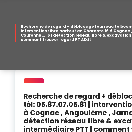
Recherche de regard + déblocage fourreau télécom fib
intervention fibre partout en Charente 16 à Cognac 
Couronne … 16 | détection réseau fibre & excavation
comment trouver regard FT ADSL
Recherche de regard + débloc
tél: 05.87.07.05.81 | intervent
à Cognac , Angoulême , Jarnac
détection réseau fibre & exc
intermédiaire PTT | comment 