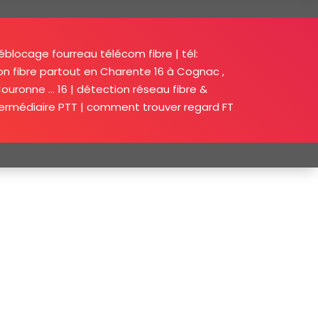
blocage fourreau télécom fibre | tél:
tion fibre partout en Charente 16 à Cognac ,
ouronne … 16 | détection réseau fibre &
ermédiaire PTT | comment trouver regard FT