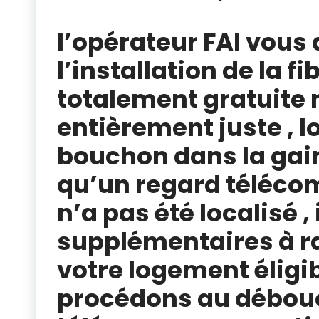
localisation fourreaux fibre Angoulême _ Charente | contactez-nous au 05.87.07.05.81 | détection réseau enterré fibre
l’opérateur FAI vous 
l’installation de la fi
totalement gratuite 
entièrement juste , lo
bouchon dans la gai
qu’un regard télécom
n’a pas été localisé , 
supplémentaires à r
votre logement éligibl
procédons au débou