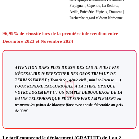
entreprise de débouchage de fourreau telecom et de regard France Telecom , L2T , L1T , viabilisation de terrain constructif afin de recevoir la fibre optique FTTH . | entreprise déblocage fourreau télécom qui appeler ? | Faites enfin confiance à un vrai professionnel , expert depuis 2009 dans les réseaux télécoms et les travaux de terrassement pour le raccordement de la fibre optique . |
96,99% de réussite lors de la première intervention entre
Décembre 2023 et Novembre 2024
ATTENTION DANS PLUS DE 85% DES CAS IL N’EST PAS
NÉCESSAIRE D’EFFECTUER DES GROS TRAVAUX DE
TERRASSEMENT ( Tranchée , génie civil , mini pelleteuse … )
POUR RENDRE RACCORDABLE À LA FIBRE OPTIQUE
VOTRE LOGEMENT !!! UN SIMPLE DEBOUCHAGE DE LA
GAINE TELEPHONIQUE PEUT SUFFIRE AMPLEMENT
en
trouvant les points de blocage fibre avec sonde détectable au prix
de 339€
Le tarif comprend le déplacement (GRATUIT) de 1 ou 2