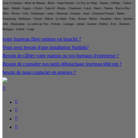
Lons le Saunier - Mont de Marsan - Blois - Saint-Etienne - Le Puy en Velay - Nantes - Orléans - Cahors -
Agen - Mende - Angers - Cholet - Saint-lô - Reims - Chaumont - Laval - Nancy - Vannes - Bar-Le-Duc -
Metz - Nevers - Lille - Dunkerque - calais - Beauvais - Alençon - Arras - Clermont-Ferrand - Tarbes -
Strasbourg - Mulhouse - Vesoul - Mâcon - Le Mans - Paris - Rouen - Melun - Versailles - Niort - Amiens -
Albi - Montauban - La roche sur Yon - Poitiers - Limoges - épinal - Auxerre - Belfort - Evry - Nanterre -
Bobigny - Créteil - Cergy
votre fourreau fibre optique est bouché ?
Vous avez besoin d'une installation Starlink?
Besoin de câbler votre maison ou vos bureaux d'entreprise ?
Besoin de connaitre nos tarifs débouchage fourreau télécom ?
besoin de nous contacter en urgence ?