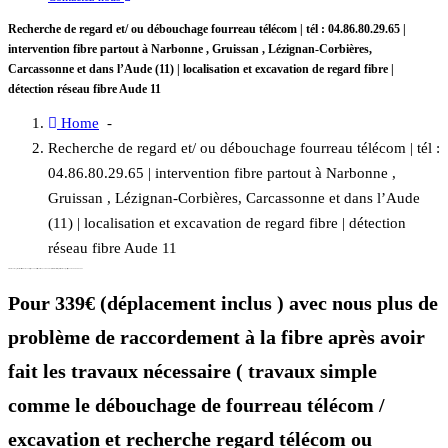
Recherche de regard et/ ou débouchage fourreau télécom | tél : 04.86.80.29.65 |
intervention fibre partout à Narbonne , Gruissan , Lézignan-Corbières,
Carcassonne et dans l’Aude (11) | localisation et excavation de regard fibre |
détection réseau fibre Aude 11
Home
-
Recherche de regard et/ ou débouchage fourreau télécom | tél :
04.86.80.29.65 | intervention fibre partout à Narbonne ,
Gruissan , Lézignan-Corbières, Carcassonne et dans l’Aude
(11) | localisation et excavation de regard fibre | détection
réseau fibre Aude 11
Recherche de regard télécom Narbonne , Narbonne , aude 11
Prix débouchage fourreau télécom Narbonne , Lézignan-Corbières, Fabrezan, Canet – Aude 11 | intervention fibre rapide , rendez-vous par téléphone au 04.86.80.29.65
Pour 339€ (déplacement inclus ) avec nous plus de
problème de raccordement à la fibre après avoir
fait les travaux nécessaire ( travaux simple
comme le débouchage de fourreau télécom /
excavation et recherche regard télécom ou