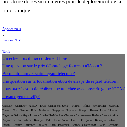
problème de réseaux enterrés pour le déploiement de la
fibre optique.
Appelez-nous
Prendre RDV
Tarifs
Un echec lors du raccordement fibre ?
Une question sur le prix débouchage fourreau télécom ?
Besoin de trouver votre regard télécom ?
une question sur la localisation et/ou deterrage de regard télécom?
vous avez besoin de réaliser une tranchée avec pose de gaine ICTA (
travaux génie civil) ?
Grenoble - Chambéry - Annecy - Lyon - Chalon sur Saône - Avignon - Nîmes - Montpellier - Marseille -
Toulon - Nice - Béziers - Foix - Narbonne - Perpignan - Bayonne - Bourg en Bresse - Laon - Moulins -
Digne les Bains - Gap - Privas - Charleville-Mézières - Troyes - Carcassonne - Rodez - Caen - Aurillac -
Angoulême - La Rochelle - Bourges - Tulle - Saint-Brieuc - Guéret - Périgueux - Besançon - Valence -
Evreux - Chartres - Quimper - Toulouse - Auch - Bordeaux - Rennes - Chateauroux - Tours - Grenoble -