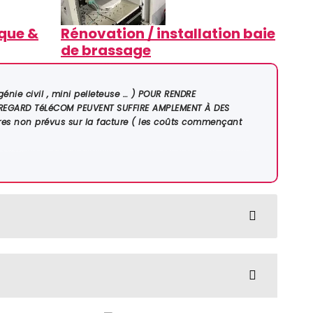
ique &
Rénovation / installa
tion baie
de brassage
ie civil , mini pelleteuse … ) POUR RENDRE
 REGARD TéLéCOM PEUVENT SUFFIRE AMPLEMENT À DES
es non prévus sur la facture ( les coûts commençant
net / fournisseur déploie la fibre |