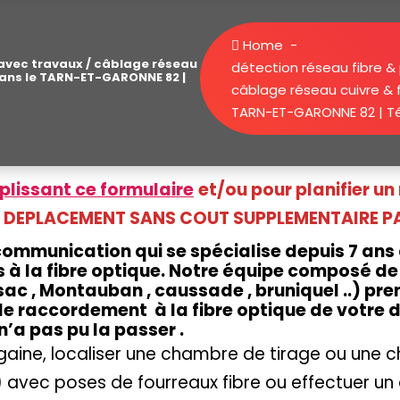
Home
-
 avec travaux / câblage réseau
détection réseau fibre &
t dans le TARN-ET-GARONNE 82 |
câblage réseau cuivre & fi
TARN-ET-GARONNE 82 | Tél
lissant ce formulaire
et/ou pour planifier u
.81 | DEPLACEMENT SANS COUT SUPPLEMENTAIRE
communication qui se spécialise depuis 7 an
 à la fibre optique. Notre équipe composé de 
ac , Montauban , caussade , bruniquel ..) pre
 le raccordement à la fibre optique de votre 
’a pas pu la passer .
aine, localiser une chambre de tirage ou une ch
l ) avec poses de fourreaux fibre ou effectuer 