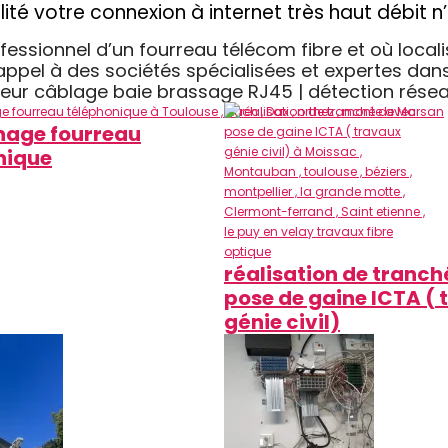
ilité votre connexion à internet très haut débit
ssionnel d’un fourreau télécom fibre et où localis
re appel à des sociétés spécialisées et expertes 
lateur câblage baie brassage RJ45 | détection rés
age fourreau
nique
réalisation de tranc
pose de gaine ICTA (
génie civil)