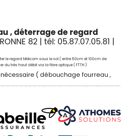
au , déterrage de regard
NE 82 | tél: 05.87.07.05.81 |
cter le regard télécom sous le sol ( entre 50cm et 100cm de
du très haut débit via la fibre optique ( FTTH )
x nécessaire ( débouchage fourreau ,