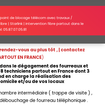
 point de blocage télécom avec travaux /
bre | Starlink | intervention fibre partout dans le
: 05.87.07.05.81
n rendez-vous au plus tôt
, | contactez
 PARTOUT EN FRANCE
)
s dans le dégagement des fourreaux et
8 techniciens partout en France dont 3
nd en charge la réalisation des
domicile et/ou de vos locaux
ambre intermédiaire ( trappe de visite ) ,
un débouchage de fourreau téléphonique .