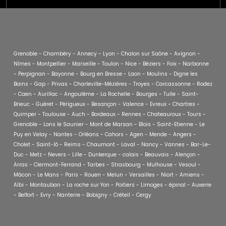
Grenoble - Chambéry - Annecy - Lyon - Chalon sur Saône - Avignon -
Nîmes - Montpellier - Marseille - Toulon - Nice - Béziers - Foix - Narbonne
- Perpignan - Bayonne - Bourg en Bresse - Laon - Moulins - Digne les
Bains - Gap - Privas - Charleville-Mézières - Troyes - Carcassonne - Rodez
- Caen - Aurillac - Angoulême - La Rochelle - Bourges - Tulle - Saint-
Brieuc - Guéret - Périgueux - Besançon - Valence - Evreux - Chartres -
Quimper - Toulouse - Auch - Bordeaux - Rennes - Chateauroux - Tours -
Grenoble - Lons le Saunier - Mont de Marsan - Blois - Saint-Etienne - Le
Puy en Velay - Nantes - Orléans - Cahors - Agen - Mende - Angers -
Cholet - Saint-lô - Reims - Chaumont - Laval - Nancy - Vannes - Bar-Le-
Duc - Metz - Nevers - Lille - Dunkerque - calais - Beauvais - Alençon -
Arras - Clermont-Ferrand - Tarbes - Strasbourg - Mulhouse - Vesoul -
Mâcon - Le Mans - Paris - Rouen - Melun - Versailles - Niort - Amiens -
Albi - Montauban - La roche sur Yon - Poitiers - Limoges - épinal - Auxerre
- Belfort - Evry - Nanterre - Bobigny - Créteil - Cergy