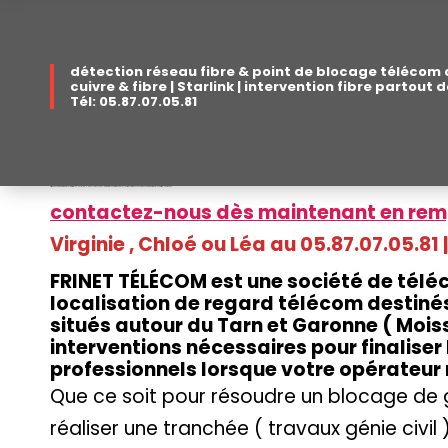
détection réseau fibre & point de blocage télécom
cuivre & fibre | Starlink | intervention fibre partou
Tél: 05.87.07.05.81
prix débouchage fourreau télécom fibre TARN ET GARONNE 82 – 05.87.07.05.81 | Regard télécom introuvable – Fourreau Fibre bouché | débouchage fourreau télécom fibre Montauban
contactez-nous dès maintenant en remp
Virginie , Chloé ou Léa au 05.87.07.05
FRINET TÉLÉCOM est une société de télé
localisation de regard télécom destinés
situés autour du Tarn et Garonne ( Moiss
interventions nécessaires pour finaliser
professionnels lorsque votre opérateur n
Que ce soit pour résoudre un blocage de g
réaliser une tranchée ( travaux génie civi