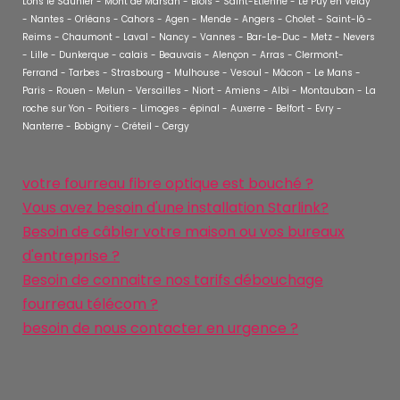
Lons le Saunier - Mont de Marsan - Blois - Saint-Etienne - Le Puy en Velay
- Nantes - Orléans - Cahors - Agen - Mende - Angers - Cholet - Saint-lô -
Reims - Chaumont - Laval - Nancy - Vannes - Bar-Le-Duc - Metz - Nevers
- Lille - Dunkerque - calais - Beauvais - Alençon - Arras - Clermont-
Ferrand - Tarbes - Strasbourg - Mulhouse - Vesoul - Mâcon - Le Mans -
Paris - Rouen - Melun - Versailles - Niort - Amiens - Albi - Montauban - La
roche sur Yon - Poitiers - Limoges - épinal - Auxerre - Belfort - Evry -
Nanterre - Bobigny - Créteil - Cergy
votre fourreau fibre optique est bouché ?
Vous avez besoin d'une installation Starlink?
Besoin de câbler votre maison ou vos bureaux
d'entreprise ?
Besoin de connaitre nos tarifs débouchage
fourreau télécom ?
besoin de nous contacter en urgence ?