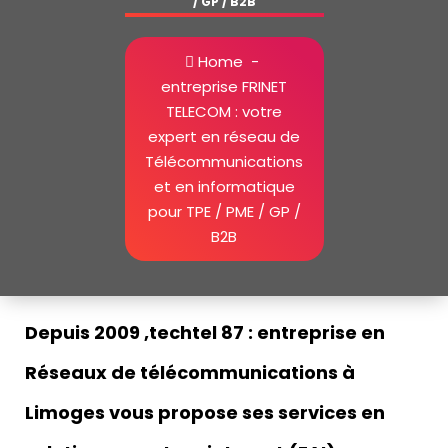
/ GP / B2B
Home
-
entreprise FRINET
TELECOM : votre
expert en réseau de
Télécommunications
et en informatique
pour TPE / PME / GP /
B2B
votre expert en Télécommunication pour entreprise et particulier | réseaux telecoms | entreprise en Réseaux de télécommunications Limoges
Depuis 2009 ,techtel 87 : entreprise en
Réseaux de télécommunications à
Limoges vous propose ses services en