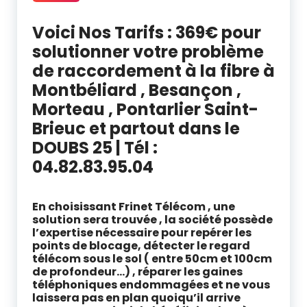
Voici Nos Tarifs : 369€ pour
solutionner votre problème
de raccordement à la fibre à
Montbéliard , Besançon ,
Morteau , Pontarlier Saint-
Brieuc et partout dans le
DOUBS 25 | Tél :
04.82.83.95.04
détection réseau fibre Besançon , doubs 25 , Montbéliard | travaux fibre optique
En choisissant Frinet Télécom , une
solution sera trouvée , la société possède
l’expertise nécessaire pour repérer les
points de blocage, détecter le regard
télécom sous le sol ( entre 50cm et 100cm
de profondeur…) , réparer les gaines
téléphoniques endommagées et ne vous
laissera pas en plan quoiqu’il arrive