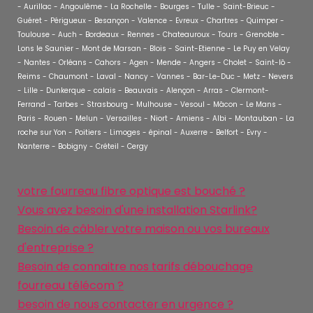
- Aurillac - Angoulême - La Rochelle - Bourges - Tulle - Saint-Brieuc -
Guéret - Périgueux - Besançon - Valence - Evreux - Chartres - Quimper -
Toulouse - Auch - Bordeaux - Rennes - Chateauroux - Tours - Grenoble -
Lons le Saunier - Mont de Marsan - Blois - Saint-Etienne - Le Puy en Velay
- Nantes - Orléans - Cahors - Agen - Mende - Angers - Cholet - Saint-lô -
Reims - Chaumont - Laval - Nancy - Vannes - Bar-Le-Duc - Metz - Nevers
- Lille - Dunkerque - calais - Beauvais - Alençon - Arras - Clermont-
Ferrand - Tarbes - Strasbourg - Mulhouse - Vesoul - Mâcon - Le Mans -
Paris - Rouen - Melun - Versailles - Niort - Amiens - Albi - Montauban - La
roche sur Yon - Poitiers - Limoges - épinal - Auxerre - Belfort - Evry -
Nanterre - Bobigny - Créteil - Cergy
votre fourreau fibre optique est bouché ?
Vous avez besoin d'une installation Starlink?
Besoin de câbler votre maison ou vos bureaux
d'entreprise ?
Besoin de connaitre nos tarifs débouchage
fourreau télécom ?
besoin de nous contacter en urgence ?