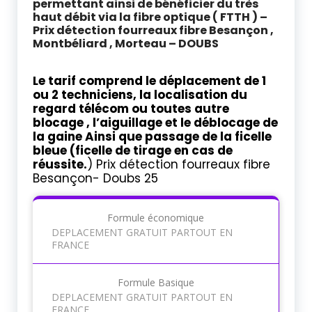
permettant ainsi de bénéficier du très
haut débit via la fibre optique ( FTTH ) –
Prix détection fourreaux fibre Besançon ,
Montbéliard , Morteau – DOUBS
Prix détection fourreaux fibre Béziers
Le tarif comprend le déplacement de 1
ou 2 techniciens, la localisation du
regard télécom ou toutes autre
blocage , l’aiguillage et le déblocage de
la gaine Ainsi que passage de la ficelle
bleue (ficelle de tirage en cas de
réussite.
) Prix détection fourreaux fibre
Besançon- Doubs 25
Formule économique
DEPLACEMENT GRATUIT PARTOUT EN
FRANCE
Formule Basique
DEPLACEMENT GRATUIT PARTOUT EN
FRANCE