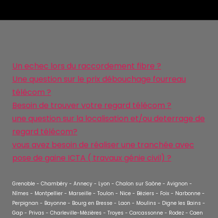
Un echec lors du raccordement fibre ?
Une question sur le prix débouchage fourreau
télécom ?
Besoin de trouver votre regard télécom ?
une question sur la localisation et/ou deterrage de
regard télécom?
vous avez besoin de réaliser une tranchée avec
pose de gaine ICTA ( travaux génie civil) ?
Grenoble - Chambéry - Annecy - Lyon - Chalon sur Saône - Avignon -
Nîmes - Montpellier - Marseille - Toulon - Nice - Béziers - Foix - Narbonne -
Perpignan - Bayonne - Bourg en Bresse - Laon - Moulins - Digne les Bains -
Gap - Privas - Charleville-Mézières - Troyes - Carcassonne - Rodez - Caen