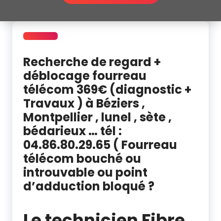
Recherche de regard +
déblocage fourreau
télécom 369€ (diagnostic +
Travaux ) à Béziers ,
Montpellier , lunel , sète ,
bédarieux … tél :
04.86.80.29.65 ( Fourreau
télécom bouché ou
introuvable ou point
d’adduction bloqué ?
déblocage fourreau telecom Montpellier Beziers
Le technicien Fibre