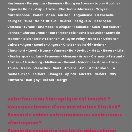
Narbonne - Perpignan - Bayonne - Bourg en Bresse - Laon - Moulins -
Digne les Bains - Gap - Privas - Charleville-Mézières - Troyes -
Carcassonne - Rodez - Caen - Aurillac - Angoulême - La Rochelle -
Bourges - Tulle - Saint-Brieuc - Guéret - Périgueux - Besançon -
Valence - Evreux - Chartres - Quimper - Toulouse - Auch - Bordeaux -
Rennes - Chateauroux - Tours - Grenoble - Lons le Saunier - Mont de
Marsan - Blois - Saint-Etienne - Le Puy en Velay - Nantes - Orléans -
Cahors - Agen - Mende - Angers - Cholet - Saint-lô - Reims -
Chaumont - Laval - Nancy - Vannes - Bar-Le-Duc - Metz - Nevers - Lille
- Dunkerque - calais - Beauvais - Alençon - Arras - Clermont-Ferrand -
Tarbes - Strasbourg - Mulhouse - Vesoul - Mâcon - Le Mans - Paris -
Rouen - Melun - Versailles - Niort - Amiens - Albi - Montauban - La
roche sur Yon - Poitiers - Limoges - épinal - Auxerre - Belfort - Evry -
Nanterre - Bobigny - Créteil - Cergy
votre fourreau fibre optique est bouché ?
Vous avez besoin d'une installation Starlink?
Besoin de câbler votre maison ou vos bureaux
d'entreprise ?
Besoin de connaitre nos tarifs débouchage