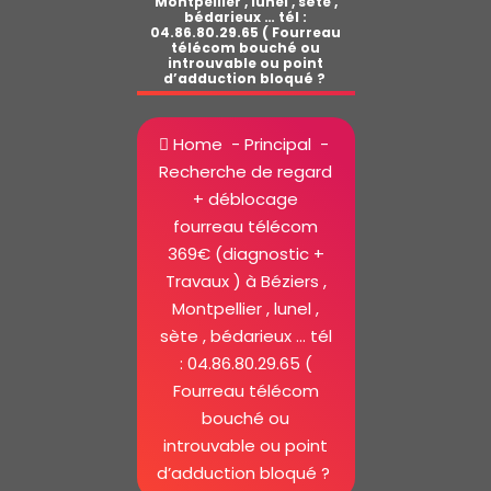
Montpellier , lunel , sète ,
bédarieux … tél :
04.86.80.29.65 ( Fourreau
télécom bouché ou
introuvable ou point
d’adduction bloqué ?
Home
-
Principal
-
Recherche de regard
+ déblocage
fourreau télécom
369€ (diagnostic +
Travaux ) à Béziers ,
Montpellier , lunel ,
sète , bédarieux … tél
: 04.86.80.29.65 (
Fourreau télécom
bouché ou
introuvable ou point
d’adduction bloqué ?