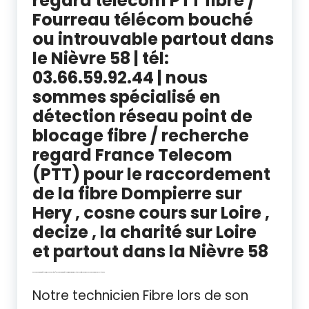
regard télécom PTT fibre /
Fourreau télécom bouché
ou introuvable partout dans
le Nièvre 58 | tél:
03.66.59.92.44 | nous
sommes spécialisé en
détection réseau point de
blocage fibre / recherche
regard France Telecom
(PTT) pour le raccordement
de la fibre Dompierre sur
Hery , cosne cours sur Loire ,
decize , la charité sur Loire
et partout dans la Nièvre 58
Recherche de regard télécom fibre Nevers – nièvre | Recherche regard télécom fibre Dompierre sur Héry , La charité sur Loire , cosne cours sur Loire , Decize.. NIÈVRE 58
Notre technicien Fibre lors de son