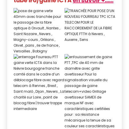
tube iro/gaine ICTA
en savoir +……