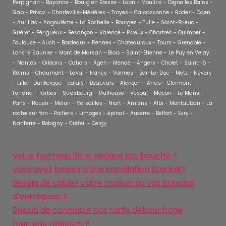
Perpignan - Bayonne - Bourg en Bresse - Laon - Moulins - Digne les Bains -
Gap - Privas - Charleville-Mézières - Troyes - Carcassonne - Rodez - Caen
- Aurillac - Angoulême - La Rochelle - Bourges - Tulle - Saint-Brieuc -
Guéret - Périgueux - Besançon - Valence - Evreux - Chartres - Quimper -
Toulouse - Auch - Bordeaux - Rennes - Chateauroux - Tours - Grenoble -
Lons le Saunier - Mont de Marsan - Blois - Saint-Etienne - Le Puy en Velay
- Nantes - Orléans - Cahors - Agen - Mende - Angers - Cholet - Saint-lô -
Reims - Chaumont - Laval - Nancy - Vannes - Bar-Le-Duc - Metz - Nevers
- Lille - Dunkerque - calais - Beauvais - Alençon - Arras - Clermont-
Ferrand - Tarbes - Strasbourg - Mulhouse - Vesoul - Mâcon - Le Mans -
Paris - Rouen - Melun - Versailles - Niort - Amiens - Albi - Montauban - La
roche sur Yon - Poitiers - Limoges - épinal - Auxerre - Belfort - Evry -
Nanterre - Bobigny - Créteil - Cergy
votre fourreau fibre optique est bouché ?
Vous avez besoin d'une installation Starlink?
Besoin de câbler votre maison ou vos bureaux
d'entreprise ?
Besoin de connaitre nos tarifs débouchage
fourreau télécom ?