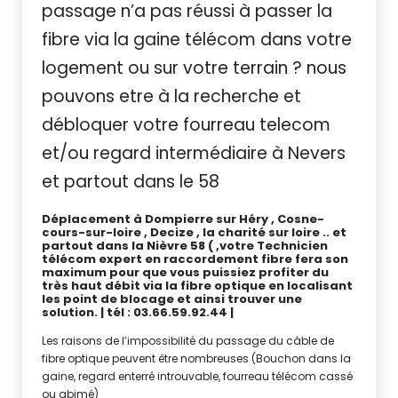
passage n’a pas réussi à passer la
fibre via la gaine télécom dans votre
logement ou sur votre terrain ? nous
pouvons etre à la recherche et
débloquer votre fourreau telecom
et/ou regard intermédiaire à Nevers
et partout dans le 58
Déplacement à Dompierre sur Héry , Cosne-
cours-sur-loire , Decize , la charité sur loire .. et
partout dans la Nièvre 58 ( ,votre Technicien
télécom expert en raccordement fibre fera son
maximum pour que vous puissiez profiter du
très haut débit via la fibre optique en localisant
les point de blocage et ainsi trouver une
solution. | tél : 03.66.59.92.44 |
Les raisons de l’impossibilité du passage du câble de
fibre optique peuvent être nombreuses (Bouchon dans la
gaine, regard enterré introuvable, fourreau télécom cassé
ou abimé)