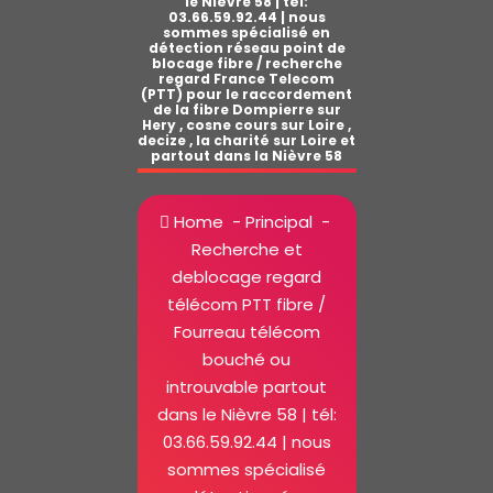
le Nièvre 58 | tél:
03.66.59.92.44 | nous
sommes spécialisé en
détection réseau point de
blocage fibre / recherche
regard France Telecom
(PTT) pour le raccordement
de la fibre Dompierre sur
Hery , cosne cours sur Loire ,
decize , la charité sur Loire et
partout dans la Nièvre 58
Home
-
Principal
-
Recherche et
deblocage regard
télécom PTT fibre /
Fourreau télécom
bouché ou
introuvable partout
dans le Nièvre 58 | tél:
03.66.59.92.44 | nous
sommes spécialisé