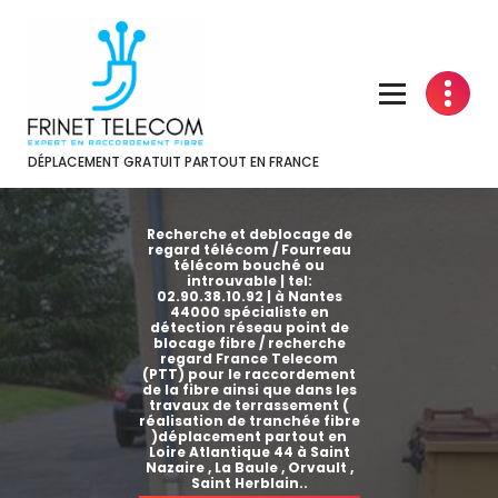
Aller
au
contenu
DÉPLACEMENT GRATUIT PARTOUT EN FRANCE
Recherche et deblocage de
regard télécom / Fourreau
télécom bouché ou
introuvable | tel:
02.90.38.10.92 | à Nantes
44000 spécialiste en
détection réseau point de
blocage fibre / recherche
regard France Telecom
(PTT) pour le raccordement
de la fibre ainsi que dans les
travaux de terrassement (
réalisation de tranchée fibre
)déplacement partout en
Loire Atlantique 44 à Saint
Nazaire , La Baule , Orvault ,
Saint Herblain..