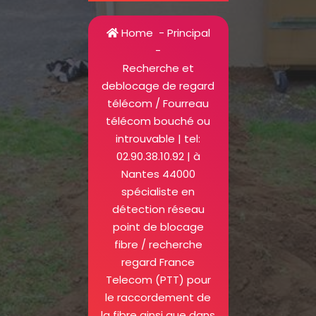
Home
-
Principal
-
Recherche et
deblocage de regard
télécom / Fourreau
télécom bouché ou
introuvable | tel:
02.90.38.10.92 | à
Nantes 44000
spécialiste en
détection réseau
point de blocage
fibre / recherche
regard France
Telecom (PTT) pour
le raccordement de
la fibre ainsi que dans