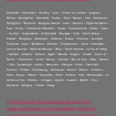
Grenoble - Chambéry - Annecy - Lyon - Chalon sur Saône - Avignon -
Nîmes - Montpellier - Marseille - Toulon - Nice - Béziers - Foix - Narbonne -
Perpignan - Bayonne - Bourg en Bresse - Laon - Moulins - Digne les Bains -
Gap - Privas - Charleville-Mézières - Troyes - Carcassonne - Rodez - Caen
- Aurillac - Angoulême - La Rochelle - Bourges - Tulle - Saint-Brieuc -
Guéret - Périgueux - Besançon - Valence - Evreux - Chartres - Quimper -
Toulouse - Auch - Bordeaux - Rennes - Chateauroux - Tours - Grenoble -
Lons le Saunier - Mont de Marsan - Blois - Saint-Etienne - Le Puy en Velay
- Nantes - Orléans - Cahors - Agen - Mende - Angers - Cholet - Saint-lô -
Reims - Chaumont - Laval - Nancy - Vannes - Bar-Le-Duc - Metz - Nevers
- Lille - Dunkerque - calais - Beauvais - Alençon - Arras - Clermont-
Ferrand - Tarbes - Strasbourg - Mulhouse - Vesoul - Mâcon - Le Mans -
Paris - Rouen - Melun - Versailles - Niort - Amiens - Albi - Montauban - La
roche sur Yon - Poitiers - Limoges - épinal - Auxerre - Belfort - Evry -
Nanterre - Bobigny - Créteil - Cergy
votre fourreau fibre optique est bouché ?
Vous avez besoin d'une installation Starlink?
Besoin de câbler votre maison ou vos bureaux