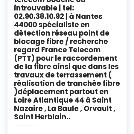
introuvable | tel:
02.90.38.10.92 | à Nantes
44000 spécialiste en
détection réseau point de
blocage fibre / recherche
regard France Telecom
(PTT) pour le raccordement
de la fibre ainsi que dans les
travaux de terrassement (
réalisation de tranchée fibre
)déplacement partout en
Loire Atlantique 44 à Saint
Nazaire , La Baule , Orvault ,
Saint Herblain..
Recherche regard télécom fourreau fibre Nantes | deterrage regard FT | détection réseau fibre | travaux fibre TVC Loire Atlantique 44